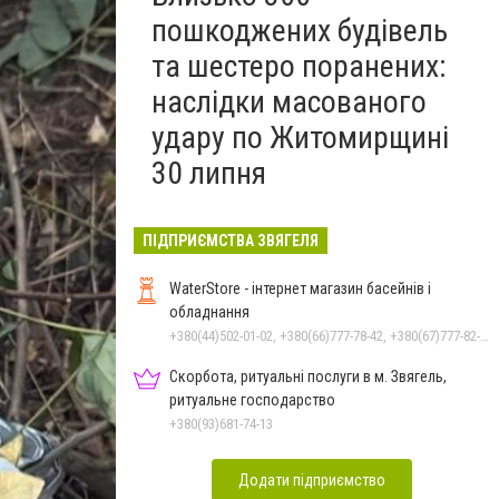
пошкоджених будівель
та шестеро поранених:
наслідки масованого
удару по Житомирщині
30 липня
ПІДПРИЄМСТВА ЗВЯГЕЛЯ
WaterStore - інтернет магазин басейнів і
обладнання
+380(44)502-01-02, +380(66)777-78-42, +380(67)777-82-19, +380(67)890-80-80, +380(73)890-80-80, +380(44)502-01-03
Скорбота, ритуальні послуги в м. Звягель,
ритуальне господарство
+380(93)681-74-13
Додати підприємство