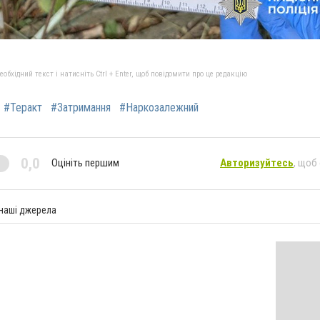
бхідний текст і натисніть Ctrl + Enter, щоб повідомити про це редакцію
#Теракт
#Затримання
#Наркозалежний
0,0
Оцініть першим
Авторизуйтесь
, щоб
 наші джерела