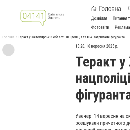
Головна
Дозвілля
Питання т
Фотозвіти
Реклама 
Головна
Теракт у Житомирській області: нацполіція та СБУ затримали фігуранта
13:20, 16 вересня 2025 р.
Теракт у
нацполіц
фігурант
Увечері 14 вересня на о
розшукали причетного до
місцевий житель, до всь