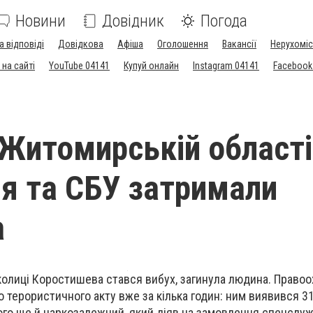
Новини
Довідник
Погода
а відповіді
Довідкова
Афіша
Оголошення
Вакансії
Нерухоміс
на сайті
YouTube 04141
Купуй онлайн
Instagram 04141
Facebook
 Житомирській області
ія та СБУ затримали
а
колиці Коростишева стався вибух, загинула людина. Правоо
 терористичного акту вже за кілька годин: ним виявився 3
ого ще й наркозалежний, який діяв на замовлення спецслуж