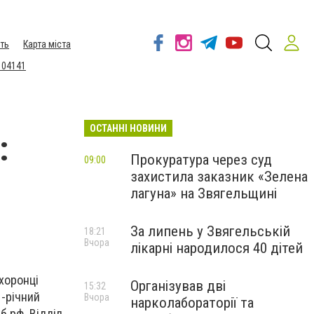
ть
Карта міста
 04141
ОСТАННІ НОВИНИ
:
Прокуратура через суд
09:00
захистила заказник «Зелена
лагуна» на Звягельщині
За липень у Звягельській
18:21
Вчора
лікарні народилося 40 дітей
хоронці
Організував дві
15:32
1-річний
Вчора
нарколабораторії та
б рф. Відділ