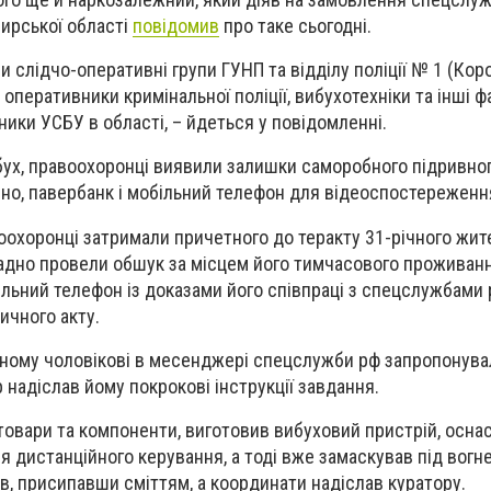
мирської області
повідомив
про таке сьогодні.
ли слідчо-оперативні групи ГУНП та відділу поліції № 1 (Кор
перативники кримінальної поліції, вибухотехніки та інші ф
ики УСБУ в області, – йдеться у повідомленні.
ибух, правоохоронці виявили залишки саморобного підривно
но, павербанк і мобільний телефон для відеоспостереженн
воохоронці затримали причетного до теракту 31-річного жит
адно провели обшук за місцем його тимчасового проживан
ільний телефон із доказами його співпраці з спецслужбами 
ичного акту.
ному чоловікові в месенджері спецслужби рф запропонува
р надіслав йому покрокові інструкції завдання.
 товари та компоненти, виготовив вибуховий пристрій, осна
 дистанційного керування, а тоді вже замаскував під вогне
ав, присипавши сміттям, а координати надіслав куратору.