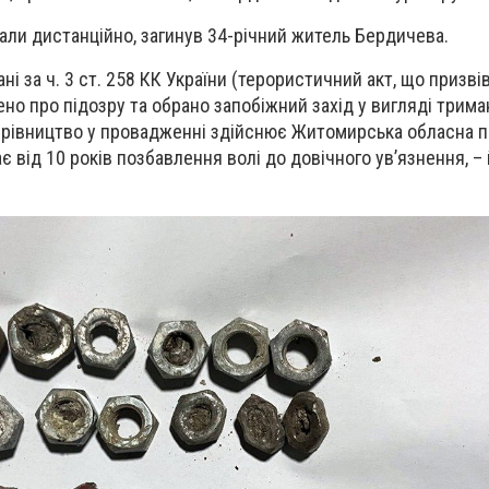
али дистанційно, загинув 34-річний житель Бердичева.
ані за ч. 3 ст. 258 КК України (терористичний акт, що призві
но про підозру та обрано запобіжний захід у вигляді трима
ерівництво у провадженні здійснює Житомирська обласна п
є від 10 років позбавлення волі до довічного ув’язнення, –