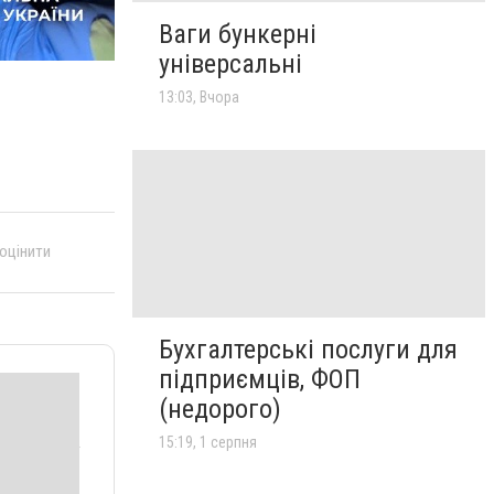
Ваги бункерні
універсальні
13:03, Вчора
 оцінити
Бухгалтерські послуги для
підприємців, ФОП
(недорого)
15:19, 1 серпня