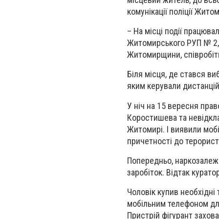
комунікації поліції Жито
– На місці події працюва
Житомирського РУП № 2, о
Житомирщини, співробітн
Біля місця, де стався в
яким керували дистанцій
У ніч на 15 вересня пра
Коростишева та невідкл
Житомирі. І виявили моб
причетності до терорист
Попередньо, наркозалеж
заробіток. Відтак курато
Чоловік купив необхідні
мобільним телефоном для
Пристрій фігурант захов