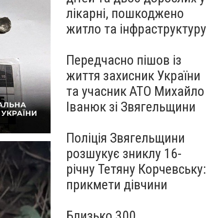
лікарні, пошкоджено
житло та інфраструктуру
Передчасно пішов із
життя захисник України
та учасник АТО Михайло
Іванюк зі Звягельщини
Поліція Звягельщини
розшукує зниклу 16-
річну Тетяну Корчевську:
прикмети дівчини
Близько 300