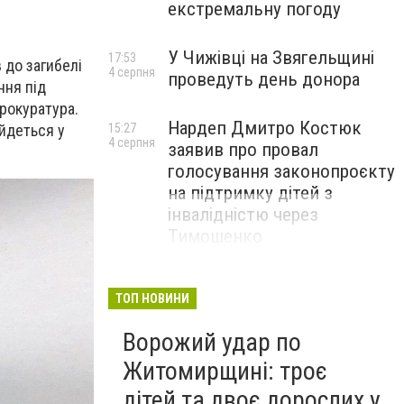
екстремальну погоду
У Чижівці на Звягельщині
17:53
в до загибелі
4 серпня
проведуть день донора
ння під
рокуратура.
Нардеп Дмитро Костюк
15:27
 йдеться у
4 серпня
заявив про провал
голосування законопроєкту
на підтримку дітей з
інвалідністю через
Тимошенко
ТОП НОВИНИ
Ворожий удар по
Житомирщині: троє
дітей та двоє дорослих у