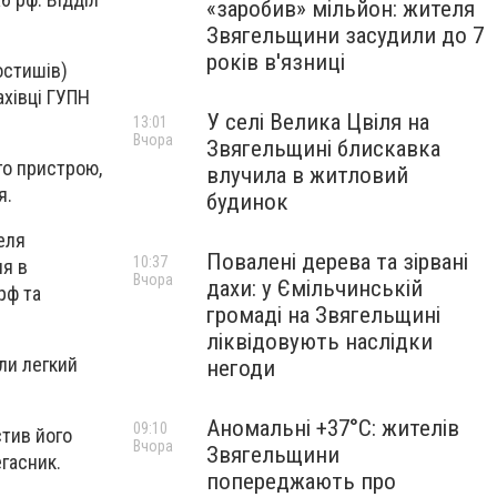
«заробив» мільйон: жителя
Звягельщини засудили до 7
років в'язниці
остишів)
ахівці ГУПН
У селі Велика Цвіля на
13:01
Вчора
Звягельщині блискавка
го пристрою,
влучила в житловий
я.
будинок
еля
Повалені дерева та зірвані
10:37
ня в
Вчора
дахи: у Ємільчинській
рф та
громаді на Звягельщині
ліквідовують наслідки
ли легкий
негоди
Аномальні +37°C: жителів
09:10
стив його
Вчора
Звягельщини
гасник.
попереджають про