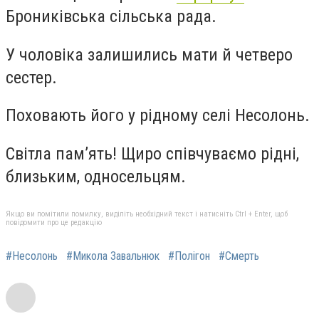
Брониківська сільська рада.
У чоловіка залишились мати й четверо
сестер.
Поховають його у рідному селі Несолонь.
Світла пам’ять! Щиро співчуваємо рідні,
близьким, односельцям.
Якщо ви помітили помилку, виділіть необхідний текст і натисніть Ctrl + Enter, щоб
повідомити про це редакцію
#Несолонь
#Микола Завальнюк
#Полігон
#Смерть