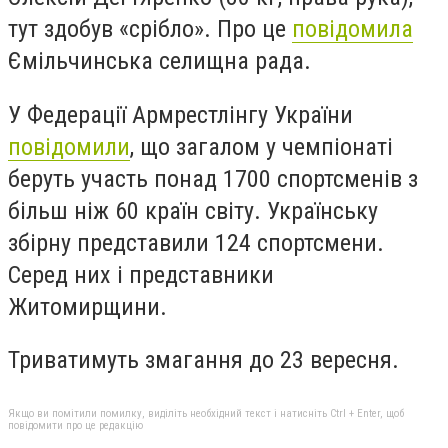
тут здобув «срібло». Про це
повідомила
Ємільчинська селищна рада.
У Федерації А
рмрестлінгу України
повідомили
, що з
агалом у чемпіонаті
беруть участь понад 1700 спортсменів з
більш ніж 60 країн світу.
Українську
збірну представили
124 спортсмени.
Серед них і представники
Житомирщини.
Триватимуть змагання до 23 вересня.
Якщо ви помітили помилку, виділіть необхідний текст і натисніть Ctrl + Enter, щоб
повідомити про це редакцію