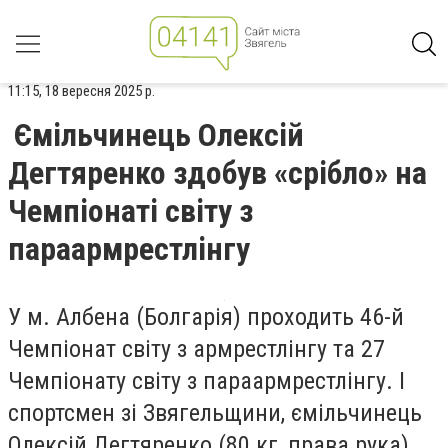
11:15, 18 вересня 2025 р.
Ємільчинець Олексій
Дегтяренко здобув «срібло» на
Чемпіонаті світу з
параармрестлінгу
У м. Албена (Болгарія) проходить 46-й
Чемпіонат світу з армрестлінгу та
27
Чемпіонату світу з параармрестлінгу.
І
спортсмен зі Звягельщини, ємільчинець
Олексій Дегтяренко (80 кг, права рука),