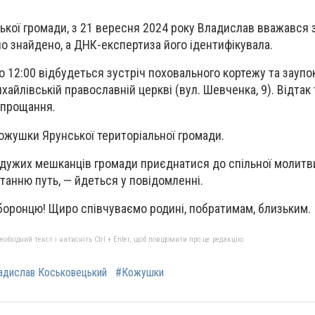
кої громади, з 21 вересня 2024 року Владислав вважався
уло знайдено, а ДНК-експертиза його ідентифікувала.
 о
12:00 відбудеться зустріч поховального кортежу та заупо
айлівській православній церкві (вул. Шевченка, 9). Відтак
 прощання.
Кожушки Ярунської територіальної громади.
дужих мешканців громади приєднатися до спільної молитви
станню путь,
—
йдеться у повідомленні.
боронцю! Щиро співчуваємо родині, побратимам, близьким.
бхідний текст і натисніть Ctrl + Enter, щоб повідомити про це редакцію
адислав Коськовецький
#Кожушки