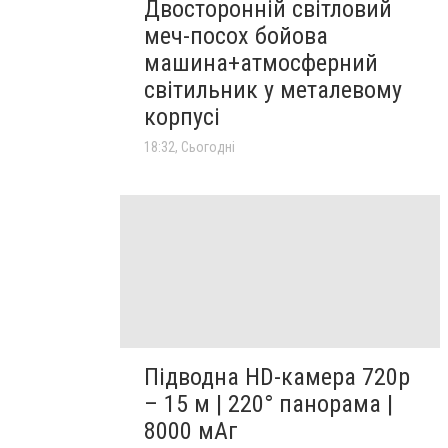
Двосторонній світловий
меч-посох бойова
машина+атмосферний
світильник у металевому
корпусі
18:32, Сьогодні
Підводна HD-камера 720p
– 15 м | 220° панорама |
8000 мАг