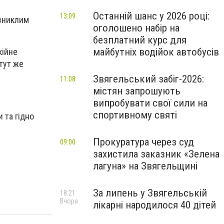
Останній шанс у 2026 році:
13:09
 зниклим
оголошено набір на
безплатний курс для
майбутніх водійок автобусів
кійне
 тут же
Звягельський забіг-2026:
11:08
містян запрошують
випробувати свої сили на
спортивному святі
 та гідно
Прокуратура через суд
09:00
захистила заказник «Зелена
лагуна» на Звягельщині
За липень у Звягельській
18:21
Вчора
лікарні народилося 40 дітей