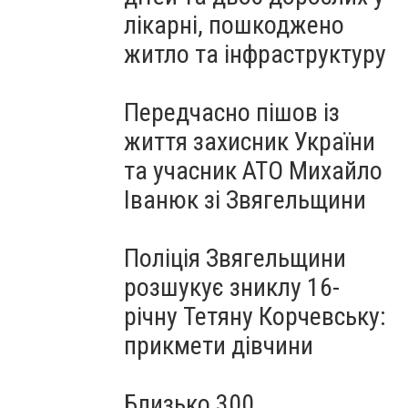
лікарні, пошкоджено
житло та інфраструктуру
Передчасно пішов із
життя захисник України
та учасник АТО Михайло
Іванюк зі Звягельщини
Поліція Звягельщини
розшукує зниклу 16-
річну Тетяну Корчевську:
прикмети дівчини
Близько 300