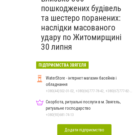
пошкоджених будівель
та шестеро поранених:
наслідки масованого
удару по Житомирщині
30 липня
ПІДПРИЄМСТВА ЗВЯГЕЛЯ
WaterStore - інтернет магазин басейнів і
обладнання
+380(44)502-01-02, +380(66)777-78-42, +380(67)777-82-19, +380(67)890-80-80, +380(73)890-80-80, +380(44)502-01-03
Скорбота, ритуальні послуги в м. Звягель,
ритуальне господарство
+380(93)681-74-13
Додати підприємство