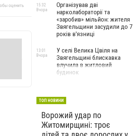
Організував дві
15:32
тобы оценить
Вчора
нарколабораторії та
«заробив» мільйон: жителя
Звягельщини засудили до 7
років в'язниці
У селі Велика Цвіля на
13:01
Вчора
Звягельщині блискавка
влучила в житловий
будинок
ТОП НОВИНИ
Ворожий удар по
Житомирщині: троє
дітей та двоє дорослих у