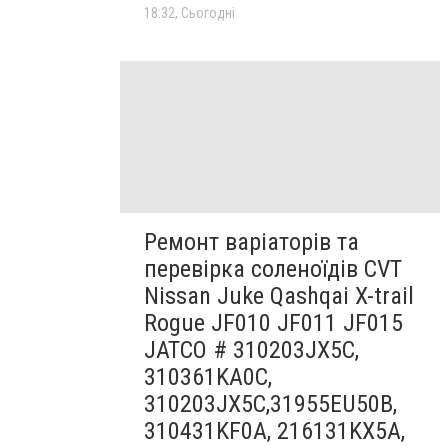
18:32, Сьогодні
Ремонт варіаторів та
перевірка соленоїдів CVT
Nissan Juke Qashqai X-trail
Rogue JF010 JF011 JF015
JATCO # 310203JX5C,
310361KA0C,
310203JX5C,31955EU50B,
310431KF0A, 216131KX5A,