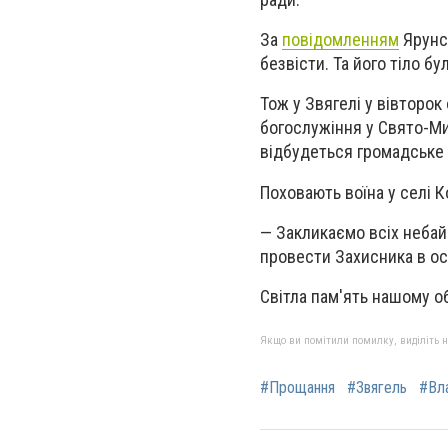
За
повідомленням
Ярунсь
безвісти. Та його тіло б
Тож у Звягелі у вівторок
богослужіння у Свято-Мих
відбудеться громадське
Поховають воїна у селі 
—
Закликаємо всіх небай
провести Захисника в о
Світла пам'ять нашому о
Якщо ви помітили помилку, виділіть нео
#Прощання
#Звягель
#Вл