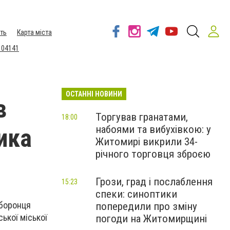
ть
Карта міста
 04141
ОСТАННІ НОВИНИ
в
Торгував гранатами,
18:00
набоями та вибухівкою: у
ика
Житомирі викрили 34-
річного торговця зброєю
Грози, град і послаблення
15:23
спеки: синоптики
оборонця
попередили про зміну
ької міської
погоди на Житомирщині