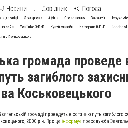
Новини
Довідник
Погода
а відповіді
Довідкова
Афіша
Оголошення
Вакансії
Нерухоміс
на сайті
YouTube 04141
Купуй онлайн
Instagram 04141
Facebook
слава Коськовецького
ька громада проведе 
путь загиблого захисн
ва Коськовецького
 Звягельській громаді проведуть в останню путь загиблого 
ковецького, 2000 р.н. Про це
інформує
пресслужба Звягельс