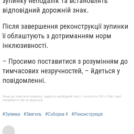
зупинку неподалік та встановлять
відповідний дорожній знак.
Після завершення реконструкції зупинки
її облаштують з дотриманням норм
інклюзивності.
– Просимо поставитися з розумінням до
тимчасових незручностей, – йдеться у
повідомленні.
Якщо ви помітили помилку, виділіть необхідний текст і натисніть Ctrl + Enter, щоб
повідомити про це редакцію
#Зупинка
#Звягель
#Соборна 4
#Реконструкція