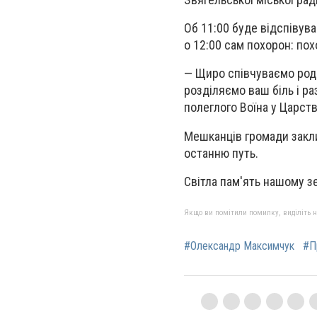
Об 11:00 буде відспівува
о 12:00 сам похорон: пох
— Щиро співчуваємо роди
розділяємо ваш біль і р
полеглого Воїна у Царст
Мешканців громади закли
останню путь.
Світла пам'ять нашому з
Якщо ви помітили помилку, виділіть нео
#Олександр Максимчук
#П