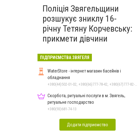
Поліція Звягельщини
розшукує зниклу 16-
річну Тетяну Корчевську:
прикмети дівчини
ПІДПРИЄМСТВА ЗВЯГЕЛЯ
WaterStore - інтернет магазин басейнів і
обладнання
+380(44)502-01-02, +380(66)777-78-42, +380(67)777-82-19, +380(67)890-80-80, +380(73)890-80-80, +380(44)502-01-03
Скорбота, ритуальні послуги в м. Звягель,
ритуальне господарство
+380(93)681-74-13
Додати підприємство