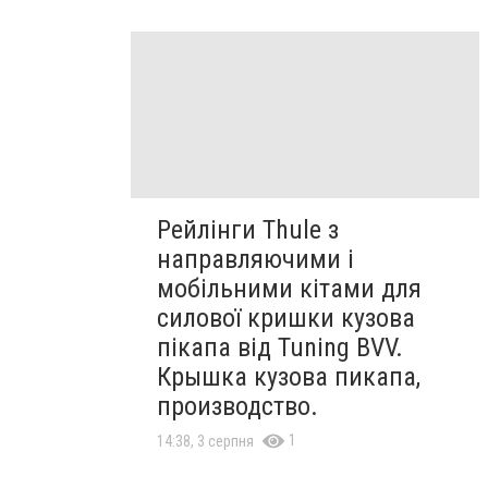
Рейлінги Thule з
направляючими і
мобільними кітами для
силової кришки кузова
пікапа від Tuning BVV.
Крышка кузова пикапа,
производство.
1
14:38, 3 серпня