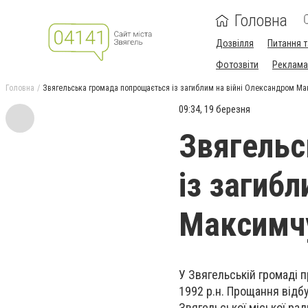
Головна
Дозвілля
Питання т
Фотозвіти
Реклама 
Головна
Звягельська громада попрощається із загиблим на війні Олександром М
09:34, 19 березня
Звягельс
із загиб
Максимч
У Звягельській громаді 
1992 р.н. Прощання відб
Звягельської міської рад