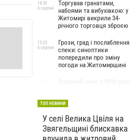
Торгував гранатами,
18:00
6 серпня
набоями та вибухівкою: у
Житомирі викрили 34-
річного торговця зброєю
Грози, град і послаблення
15:23
6 серпня
спеки: синоптики
попередили про зміну
погоди на Житомирщині
Останній шанс у 2026 році:
13:09
6 серпня
оголошено набір на
безплатний курс для
майбутніх водійок автобусів
ТОП НОВИНИ
У селі Велика Цвіля на
Звягельщині блискавка
влучила в житловий