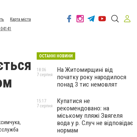
ть
Карта міста
 04141
ОСТАННІ НОВИНИ
ється
На Житомирщині від
18:06
7 серпня
початку року народилося
ом
понад 3 тис немовлят
Купатися не
15:17
7 серпня
рекомендовано: на
міському пляжі Звягеля
ксимчука,
вода у р. Случ не відповідає
сслужба
нормам