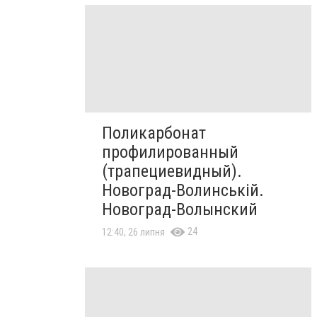
Поликарбонат
профилированный
(трапециевидный).
Новоград-Волинській.
Новоград-Волынский
24
12:40, 26 липня