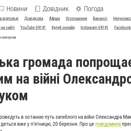
Новини
Довідник
Погода
а відповіді
Довідкова
Афіша
Оголошення
Вакансії
Нерухоміс
на сайті
YouTube 04141
Купуй онлайн
Instagram 04141
Facebook
аксимчуком
ька громада попроща
лим на війні Олександр
уком
проведуть в останню путь загиблого на війні Олександра Ма
удеться вже у п’ятницю, 20 березня. Про це
повідомила
пре
и.