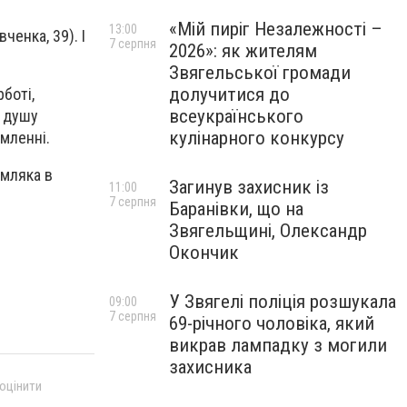
«Мій пиріг Незалежності –
13:00
ченка, 39). І
7 серпня
2026»: як жителям
Звягельської громади
долучитися до
боті,
всеукраїнського
е душу
кулінарного конкурсу
омленні.
емляка в
Загинув захисник із
11:00
7 серпня
Баранівки, що на
Звягельщині, Олександр
Окончик
У Звягелі поліція розшукала
09:00
7 серпня
69-річного чоловіка, який
викрав лампадку з могили
захисника
 оцінити