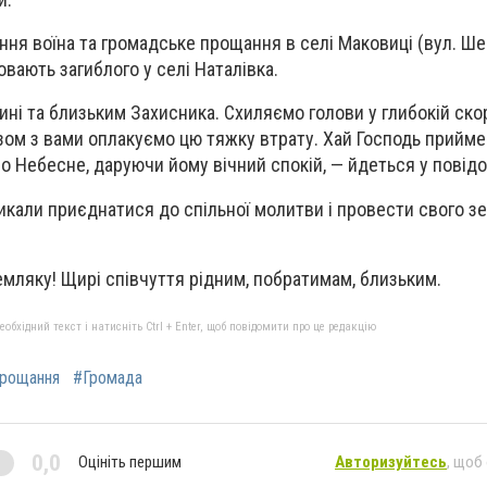
ння воїна та громадське прощання в селі Маковиці (вул. Шев
овають загиблого у селі Наталівка.
ні та близьким Захисника. Схиляємо голови у глибокій скор
азом з вами оплакуємо цю тяжку втрату. Хай Господь прийм
во Небесне, даруючи йому вічний спокій, — йдеться у повід
кали приєднатися до спільної молитви і провести свого з
емляку!
Щирі співчуття рідним, побратимам, близьким.
бхідний текст і натисніть Ctrl + Enter, щоб повідомити про це редакцію
рощання
#Громада
0,0
Оцініть першим
Авторизуйтесь
, щоб