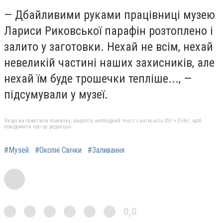
— Дбайливими руками працівниці музею
Лариси Риковської парафін розтоплено і
залито у заготовки. Нехай не всім, нехай
невеликій частині наших захисників, але
нехай їм буде трошечки тепліше..., —
підсумували у музеї.
Якщо ви помітили помилку, виділіть необхідний текст і натисніть Ctrl + Enter, щоб
повідомити про це редакцію
#Музей
#Окопні Свічки
#Заливання
0,0