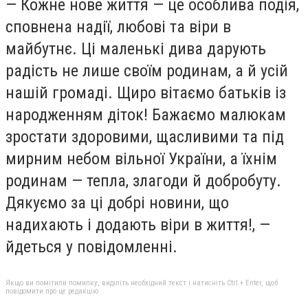
— Кожне нове життя — це особлива подія,
сповнена надії, любові та віри в
майбутнє. Ці маленькі дива дарують
радість не лише своїм родинам, а й усій
нашій громаді. Щиро вітаємо батьків із
народженням діток! Бажаємо малюкам
зростати здоровими, щасливими та під
мирним небом вільної України, а їхнім
родинам — тепла, злагоди й добробуту.
Дякуємо за ці добрі новини, що
надихають і додають віри в життя!, —
йдеться у повідомленні.
Якщо ви помітили помилку, виділіть необхідний текст і натисніть Ctrl + Enter, щоб
повідомити про це редакцію