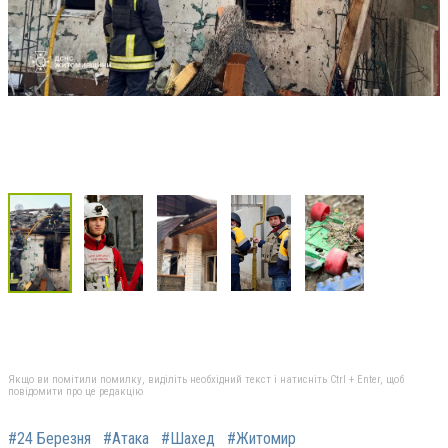
Якщо ви помітили помилку, виділіть необхідний текст і натисніть Ctrl + Enter, щоб
повідомити про це редакцію
#24 Березня
#Атака
#Шахед
#Житомир