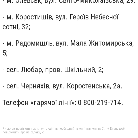
- м. Олевськ, вул. Свято-Миколаївська, 29;
- м. Коростишів, вул. Героїв Небесної
сотні, 32;
- м. Радомишль, вул. Мала Житомирська,
5;
- сел. Любар, пров. Шкільний, 2;
- сел. Черняхів, вул. Коростенська, 2а.
Телефон «гарячої лінії»: 0 800-219-714.
Якщо ви помітили помилку, виділіть необхідний текст і натисніть Ctrl + Enter, щоб
повідомити про це редакцію