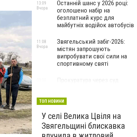
Останній шанс у 2026 році:
13:09
Вчора
оголошено набір на
безплатний курс для
майбутніх водійок автобусів
Звягельський забіг-2026:
11:08
Вчора
містян запрошують
випробувати свої сили на
спортивному святі
Прокуратура через суд
09:00
Вчора
захистила заказник «Зелена
лагуна» на Звягельщині
ТОП НОВИНИ
У селі Велика Цвіля на
Звягельщині блискавка
влучила в житловий