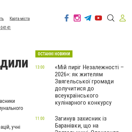
ть
Карта міста
 04141
ОСТАННІ НОВИНИ
адили
«Мій пиріг Незалежності –
13:00
2026»: як жителям
Звягельської громади
долучитися до
всеукраїнського
часники
кулінарного конкурсу
мунального
Загинув захисник із
11:00
Баранівки, що на
ацій, учні