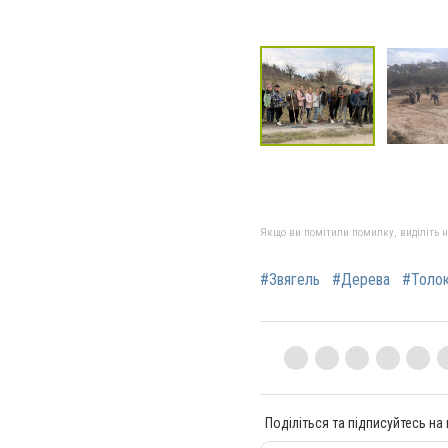
Якщо ви помітили помилку, виділіть нео
#Звягель
#Дерева
#Толо
Поділіться та підписуйтесь на