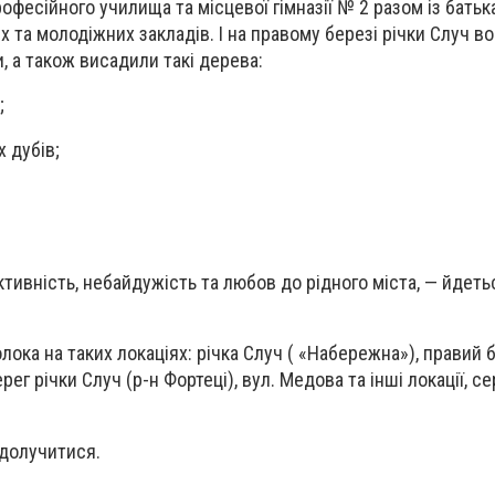
фесійного училища та місцевої гімназії № 2 разом із батьк
 та молодіжних закладів. І на правому березі річки Случ в
и, а також висадили такі дерева:
;
х дубів;
тивність, небайдужість та любов до рідного міста, — йдеть
лока на таких локаціях: річка Случ ( «Набережна»), правий 
ерег річки Случ (р-н Фортеці), вул. Медова та інші локації, с
 долучитися.