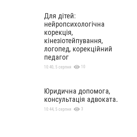
Для дітей:
нейропсихологічна
корекція,
кінезіотейпування,
логопед, корекційний
педагог
10
10:40, 5 серпня
Юридична допомога,
консультація адвоката.
3
10:44, 5 серпня