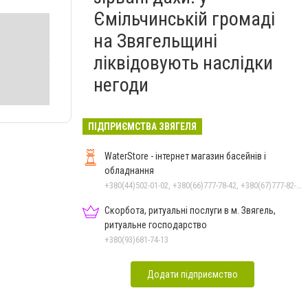
Ємільчинській громаді
на Звягельщині
ліквідовують наслідки
негоди
ПІДПРИЄМСТВА ЗВЯГЕЛЯ
WaterStore - інтернет магазин басейнів і
обладнання
+380(44)502-01-02, +380(66)777-78-42, +380(67)777-82-19, +380(67)890-80-80, +380(73)890-80-80, +380(44)502-01-03
Скорбота, ритуальні послуги в м. Звягель,
ритуальне господарство
+380(93)681-74-13
Додати підприємство