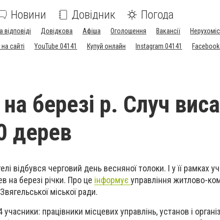
Новини
Довідник
Погода
а відповіді
Довідкова
Афіша
Оголошення
Вакансії
Нерухоміс
на сайті
YouTube 04141
Купуй онлайн
Instagram 04141
Facebook
 на березі р. Случ вис
0 дерев
гелі відбувся черговий день весняної толоки. І у її рамках у
в на березі річки. Про це
інформує
управління житлово-ко
 Звягельської міської ради.
учасники: працівники місцевих управлінь, установ і організ