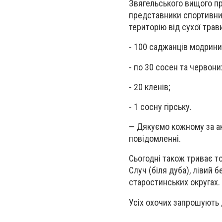
Звягельського вищого про
представники спортивних
територію від сухої трав
- 100 саджанців модрини
- по 30 сосен та червони
- 20 кленів;
- 1 сосну гірську.
— Дякуємо кожному за ак
повідомленні.
Сьогодні також триває то
Случ (біля дуба), лівий б
старостинських округах.
Усіх охочих запрошують