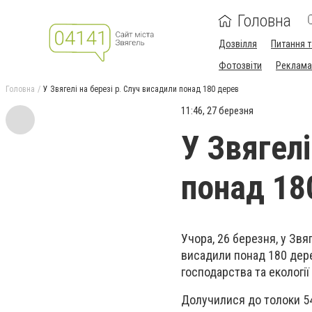
Головна
Дозвілля
Питання т
Фотозвіти
Реклама 
Головна
У Звягелі на березі р. Случ висадили понад 180 дерев
11:46, 27 березня
У Звягелі
понад 18
Учора, 26 березня, у Звя
висадили понад 180 дере
господарства та екології
Долучилися до толоки 54 