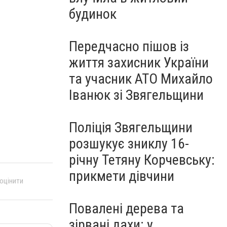
будинок
Передчасно пішов із
життя захисник України
та учасник АТО Михайло
Іванюк зі Звягельщини
Поліція Звягельщини
розшукує зниклу 16-
річну Тетяну Корчевську:
прикмети дівчини
 оцінити
Повалені дерева та
зірвані дахи: у