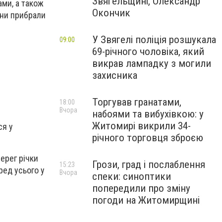
Звягельщині, Олександр
ами, а також
Окончик
они прибрали
У Звягелі поліція розшукала
09:00
69-річного чоловіка, який
викрав лампадку з могили
захисника
Торгував гранатами,
18:00
Вчора
набоями та вибухівкою: у
Житомирі викрили 34-
ся у
річного торговця зброєю
берег річки
Грози, град і послаблення
15:23
еред усього у
Вчора
спеки: синоптики
попередили про зміну
погоди на Житомирщині