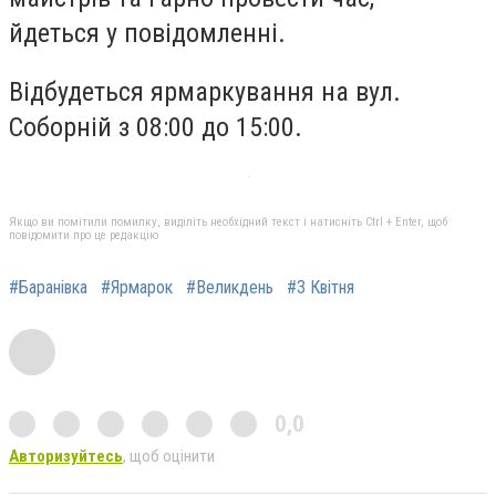
йдеться у повідомленні.
Відбудеться ярмаркування на вул.
Соборній з 08:00 до 15:00.
Якщо ви помітили помилку, виділіть необхідний текст і натисніть Ctrl + Enter, щоб
повідомити про це редакцію
#Баранівка
#Ярмарок
#Великдень
#3 Квітня
0,0
Авторизуйтесь
, щоб оцінити