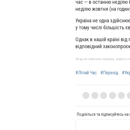
час
—
в останню неділю б
неділю жовтня (на годин
Україна не одна здійснює
у тому числі більшість є
Однак в нашій країні ві
відповідний законопроєк
Якщо ви помітили помилку, виділіть нео
#Літній Час
#Перехід
#Ук
Поділіться та підписуйтесь на