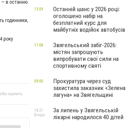
й
—
в останню
Останній шанс у 2026 році:
13:09
оголошено набір на
ть годинники,
безплатний курс для
майбутніх водійок автобусів
4 року
Звягельський забіг-2026:
11:08
містян запрошують
випробувати свої сили на
спортивному святі
Прокуратура через суд
09:00
захистила заказник «Зелена
тобы оценить
лагуна» на Звягельщині
За липень у Звягельській
18:21
Вчора
лікарні народилося 40 дітей