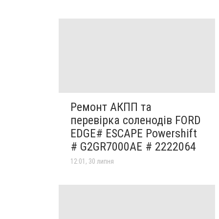
Ремонт АКПП та
перевірка соленодів FORD
EDGE# ESCAPE Powershift
# G2GR7000AE # 2222064
12:01, 30 липня