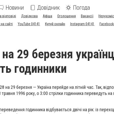
Новини
Довідник
Погода
а відповіді
Довідкова
Афіша
Оголошення
Вакансії
Нерухоміс
на сайті
YouTube 04141
Купуй онлайн
Instagram 04141
Facebook
8 на 29 березня українц
ть годинники
28 на 29 березня
—
Україна перейде на літній час. Так, відп
3 травня 1996 року, о 3:00 стрілки годинника переведуть на
переведення годинника відбувається двічі на рік: із перехо