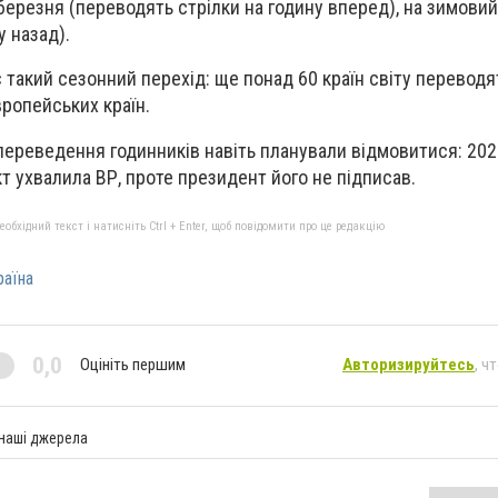
ерезня (переводять стрілки на годину вперед), на зимови
у назад).
 такий сезонний перехід: ще понад 60 країн світу переводя
вропейських країн.
д переведення годинників навіть планували відмовитися: 202
т ухвалила ВР, проте президент його не підписав.
бхідний текст і натисніть Ctrl + Enter, щоб повідомити про це редакцію
раїна
0,0
Оцініть першим
Авторизируйтесь
, ч
 наші джерела