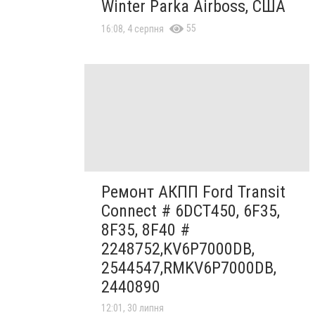
Winter Parka Airboss, США
55
16:08, 4 серпня
Ремонт АКПП Ford Transit
Connect # 6DCT450, 6F35,
8F35, 8F40 #
2248752,KV6P7000DB,
2544547,RMKV6P7000DB,
2440890
12:01, 30 липня