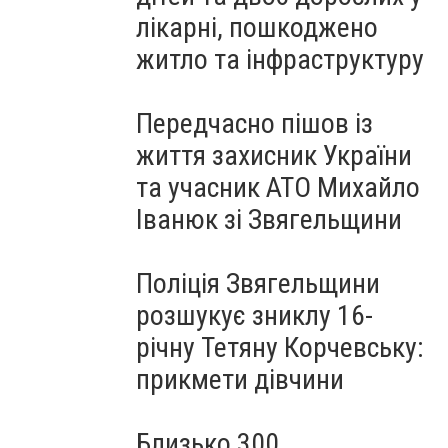
лікарні, пошкоджено
житло та інфраструктуру
Передчасно пішов із
життя захисник України
та учасник АТО Михайло
Іванюк зі Звягельщини
Поліція Звягельщини
розшукує зниклу 16-
річну Тетяну Корчевську:
прикмети дівчини
Близько 300