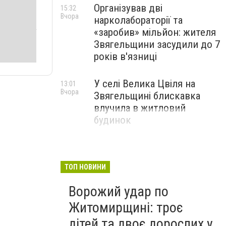
Організував дві
15:32
Вчора
нарколабораторії та
«заробив» мільйон: жителя
Звягельщини засудили до 7
років в'язниці
У селі Велика Цвіля на
13:01
Вчора
Звягельщині блискавка
влучила в житловий
будинок
ТОП НОВИНИ
Ворожий удар по
Житомирщині: троє
дітей та двоє дорослих у