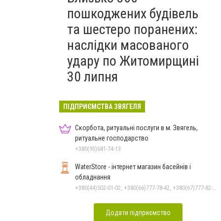
пошкоджених будівель
та шестеро поранених:
наслідки масованого
удару по Житомирщині
30 липня
ПІДПРИЄМСТВА ЗВЯГЕЛЯ
Скорбота, ритуальні послуги в м. Звягель,
ритуальне господарство
+380(93)681-74-13
WaterStore - інтернет магазин басейнів і
обладнання
+380(44)502-01-02, +380(66)777-78-42, +380(67)777-82-19, +380(67)890-80-80, +380(73)890-80-80, +380(44)502-01-03
Додати підприємство