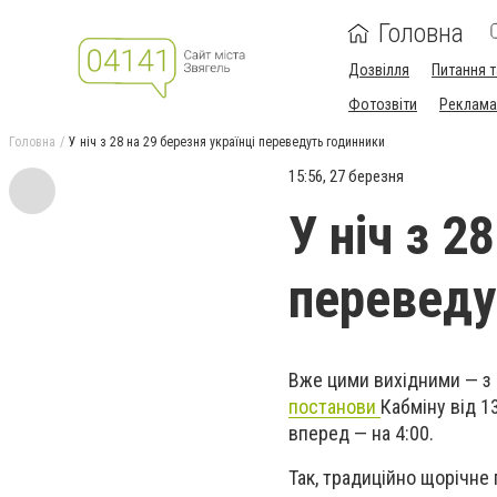
Головна
Дозвілля
Питання т
Фотозвіти
Реклама 
Головна
У ніч з 28 на 29 березня українці переведуть годинники
15:56, 27 березня
У ніч з 2
переведу
Вже цими вихідними
—
з 
постанови
Кабміну від 1
вперед
—
на 4:00.
Так, традиційно щорічне 