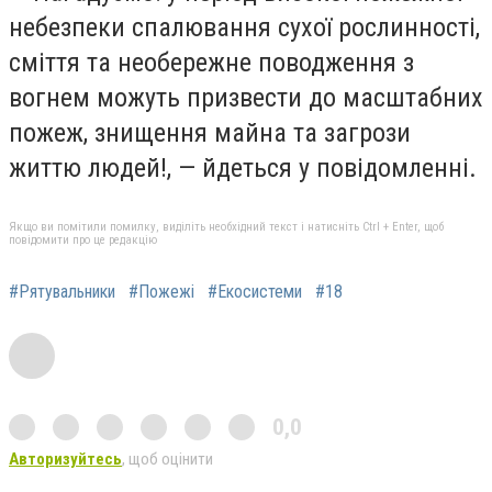
небезпеки спалювання сухої рослинності,
сміття та необережне поводження з
вогнем можуть призвести до масштабних
пожеж, знищення майна та загрози
життю людей!, — йдеться у повідомленні.
Якщо ви помітили помилку, виділіть необхідний текст і натисніть Ctrl + Enter, щоб
повідомити про це редакцію
#Рятувальники
#Пожежі
#Екосистеми
#18
0,0
Авторизуйтесь
, щоб оцінити