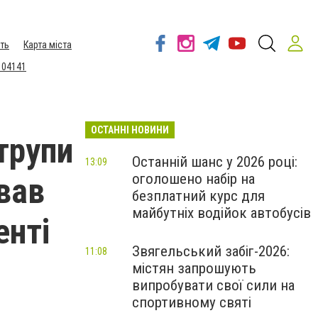
ть
Карта міста
 04141
ОСТАННІ НОВИНИ
трупи
Останній шанс у 2026 році:
13:09
оголошено набір на
вав
безплатний курс для
майбутніх водійок автобусів
енті
Звягельський забіг-2026:
11:08
містян запрошують
випробувати свої сили на
спортивному святі