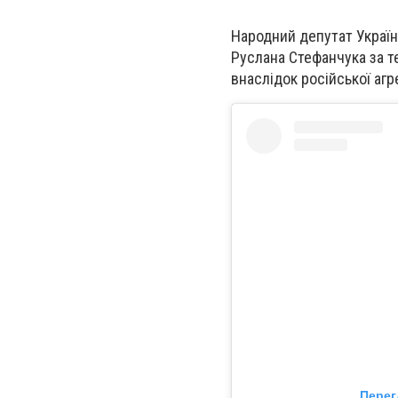
Народний депутат Украї
Руслана Стефанчука за т
внаслідок російської агр
Перег