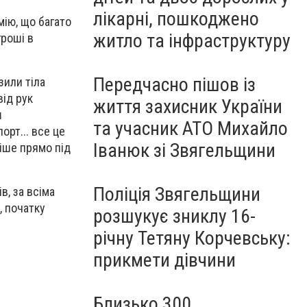
лікарні, пошкоджено
мію, що багато
житло та інфраструктуру
гроші в
Передчасно пішов із
зили тіла
від рук
життя захисник України
ш
та учасник АТО Михайло
орт... все це
Іванюк зі Звягельщини
іше прямо під
Поліція Звягельщини
в, за всіма
, початку
розшукує зниклу 16-
річну Тетяну Корчевську:
прикмети дівчини
Близько 300