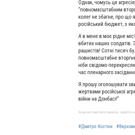
Однак, чомусь ця агресія,
"повномасштабним вторгн
колег не збагне, про що 
російський бюджет, з яко
А в мене в моє рідне мі
вбитих наших солдатів. З
рашистів! Сотні тисяч б
повномасштабне вторгнен
ніби свідомо перекреслю
час пленарного засідання
Я прошу оголошувати хви
жертвами російської агре
війни на Донбасі!"
Якщо ви помітили помилку, виділіть нео
#Дмитро Костюк
#Верховн