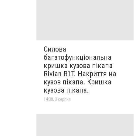
Силова
багатофункціональна
кришка кузова пікапа
Rivian R1T. Накриття на
кузов пікапа. Кришка
кузова пікапа.
14:38, 3 серпня