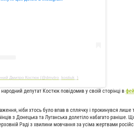
ний Дмитро Костюк (@dmytro_kostiuk_)
 народний депутат Костюк повідомив у своїй сторінці в
фей
аження, ніби хтось було впав в сплячку і прокинувся лише т
аїнців з Донецька та Луганська долетіло набагато раніше. 
рховній Раді з хвилини мовчання за усіма жертвами російськ