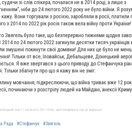
 судячи зі слів спікера, почалася не в 2014 році, а лише з
енням", ніби до 24 лютого 2022 року не було війни. Я розу
я кажу. Вони торгували з росією, заробляли в росії, платили 
го з 2014 по 2022 рік росія також вела війну проти України!
сто Звягель було таке, що безперервно тижнями щодня заво
 2014 по 24 лютого 2022 загинули десятки тисяч українців 
ули змушені покинути свої домівки! Для них це було не мен
ня! Тільки от все, Іловайськ, Дебальцеве, Донецький аероп
ється. Я вже звертався з цього приводу до Стефанчука ран
. Тільки збагнути про що я кажу він не зміг.
лину мовчання, підкреслюючи, що війна триває вже 12 рокі
сії, починаючи з розстрілу людей на Майдані, анексії Криму
бхідний текст і натисніть Ctrl + Enter, щоб повідомити про це редакцію
а Рада
#Стефанчук
#Звягель