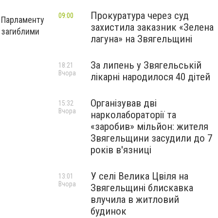
Прокуратура через суд
09:00
 Парламенту
захистила заказник «Зелена
а загиблими
лагуна» на Звягельщині
За липень у Звягельській
18:21
Вчора
лікарні народилося 40 дітей
Організував дві
15:32
Вчора
нарколабораторії та
«заробив» мільйон: жителя
Звягельщини засудили до 7
років в'язниці
У селі Велика Цвіля на
13:01
Вчора
Звягельщині блискавка
влучила в житловий
будинок