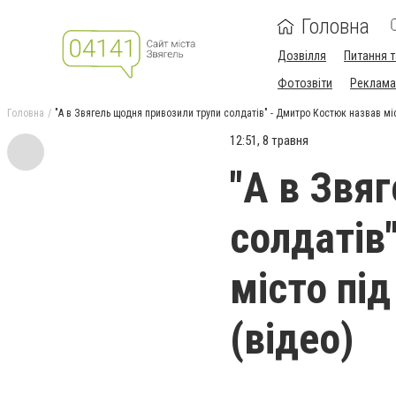
Головна
Дозвілля
Питання т
Фотозвіти
Реклама 
Головна
"А в Звягель щодня привозили трупи солдатів" - Дмитро Костюк назвав міс
12:51, 8 травня
"А в Звя
солдатів
місто під
(відео)