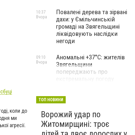
Повалені дерева та зірвані
10:37
Вчора
дахи: у Ємільчинській
громаді на Звягельщині
ліквідовують наслідки
негоди
Аномальні +37°C: жителів
09:10
Вчора
Звягельщини
попереджають про
екстремальну погоду
сбуці
ТОП НОВИНИ
оді, коли до
Ворожий удар по
Щодня ми
Житомирщині: троє
ої агресії.
дітей та двоє дорослих у