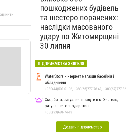
пошкоджених будівель
 оцінити
та шестеро поранених:
наслідки масованого
удару по Житомирщині
30 липня
ПІДПРИЄМСТВА ЗВЯГЕЛЯ
WaterStore - інтернет магазин басейнів і
обладнання
+380(44)502-01-02, +380(66)777-78-42, +380(67)777-82-19, +380(67)890-80-80, +380(73)890-80-80, +380(44)502-01-03
Скорбота, ритуальні послуги в м. Звягель,
ритуальне господарство
+380(93)681-74-13
Додати підприємство