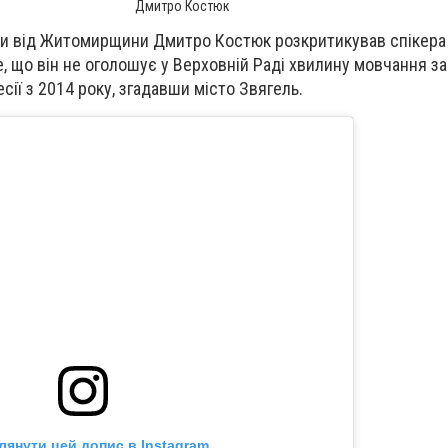
Дмитро Костюк
ни від Житомирщини Дмитро Костюк розкритикував спікера
е, що він не оголошує у Верховній Раді хвилину мовчання з
есії з 2014 року, згадавши місто Звягель.
лянути цей допис в Instagram