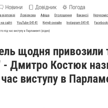
Новини
Довідник
Погода
а відповіді
Довідкова
Афіша
Оголошення
Вакансії
Нерухоміс
на сайті
YouTube 04141
Купуй онлайн
Instagram 04141
Facebook
то під час виступу в Парламенті (відео)
гель щодня привозили 
" - Дмитро Костюк наз
 час виступу в Парлам