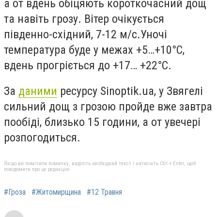
а от вдень обіцяють короткочасний дощ
та навіть грозу. Вітер очікується
південно-східний, 7-12 м/с.
Уночі
температура буде у межах +5…+10°С,
вдень прогріється до +17… +22°С.
За
даними
ресурсу Sinoptik.ua, у Звягелі
сильний дощ з грозою пройде вже завтра
пообіді, близько 15 години, а от увечері
розпогодиться.
Якщо ви помітили помилку, виділіть необхідний текст і натисніть Ctrl + Enter, щоб
повідомити про це редакцію
#Гроза
#Житомирщина
#12 Травня