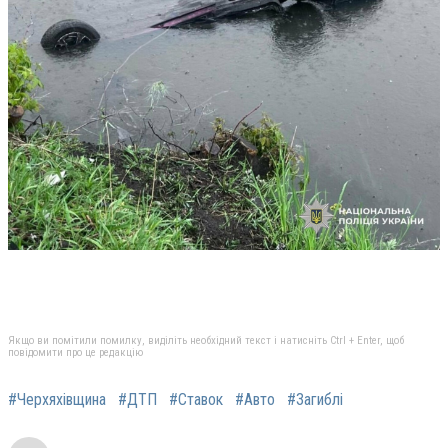
Якщо ви помітили помилку, виділіть необхідний текст і натисніть Ctrl + Enter, щоб
повідомити про це редакцію
#Черхяхівщина
#ДТП
#Ставок
#Авто
#Загиблі