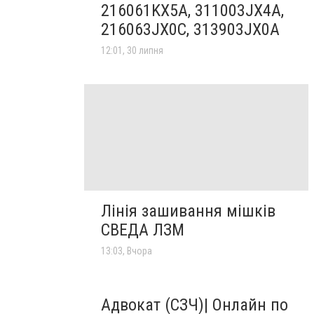
216061KX5A, 311003JX4A,
216063JX0C, 313903JX0A
12:01, 30 липня
Лінія зашивання мішків
СВЕДА ЛЗМ
13:03, Вчора
Адвокат (СЗЧ)| Онлайн по