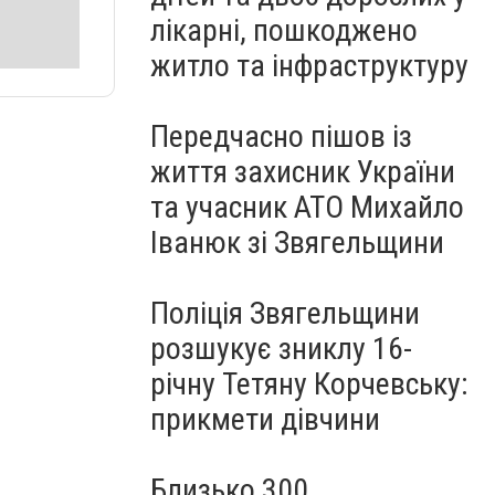
лікарні, пошкоджено
житло та інфраструктуру
Передчасно пішов із
життя захисник України
та учасник АТО Михайло
Іванюк зі Звягельщини
Поліція Звягельщини
розшукує зниклу 16-
річну Тетяну Корчевську:
прикмети дівчини
Близько 300