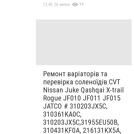
94
12:40, 26 липня
Ремонт варіаторів та
перевірка соленоїдів CVT
Nissan Juke Qashqai X-trail
Rogue JF010 JF011 JF015
JATCO # 310203JX5C,
310361KA0C,
310203JX5C,31955EU50B,
310431KF0A, 216131KX5A,