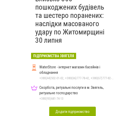
пошкоджених будівель
та шестеро поранених:
наслідки масованого
удару по Житомирщині
30 липня
ПІДПРИЄМСТВА ЗВЯГЕЛЯ
WaterStore - інтернет магазин басейнів і
обладнання
+380(44)502-01-02, +380(66)777-78-42, +380(67)777-82-19, +380(67)890-80-80, +380(73)890-80-80, +380(44)502-01-03
Скорбота, ритуальні послуги в м. Звягель,
ритуальне господарство
+380(93)681-74-13
Додати підприємство