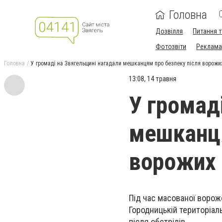
Головна
Дозвілля
Питання т
Фотозвіти
Реклама 
Головна
У громаді на Звягельщині нагадали мешканцям про безпеку після ворожих
13:08, 14 травня
У громад
мешканця
ворожих 
Під час масованої ворож
Городницькій територіаль
після обстрілів.