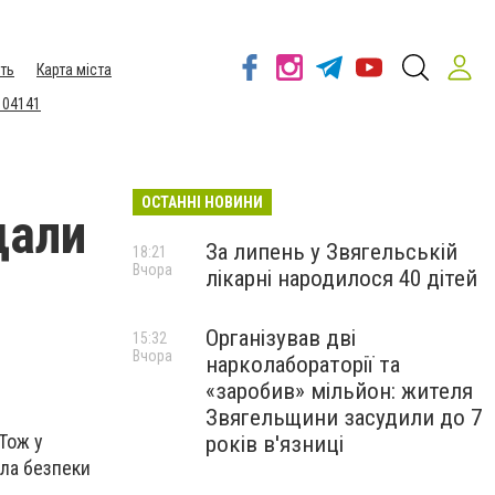
ть
Карта міста
 04141
ОСТАННІ НОВИНИ
дали
За липень у Звягельській
18:21
Вчора
лікарні народилося 40 дітей
Організував дві
15:32
Вчора
нарколабораторії та
«заробив» мільйон: жителя
Звягельщини засудили до 7
Тож у
років в'язниці
ла безпеки