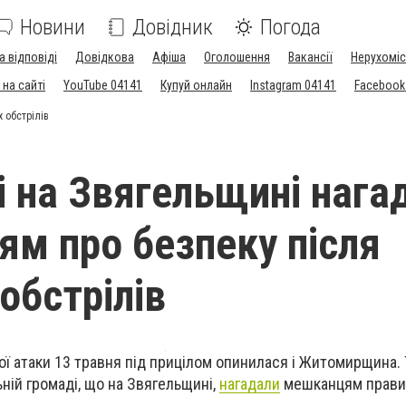
Новини
Довідник
Погода
а відповіді
Довідкова
Афіша
Оголошення
Вакансії
Нерухоміс
на сайті
YouTube 04141
Купуй онлайн
Instagram 04141
Facebook
 обстрілів
і на Звягельщині нага
м про безпеку після
обстрілів
ої атаки 13 травня під прицілом опинилася і Житомирщина. 
ній громаді, що на Звягельщині,
нагадали
мешканцям прави