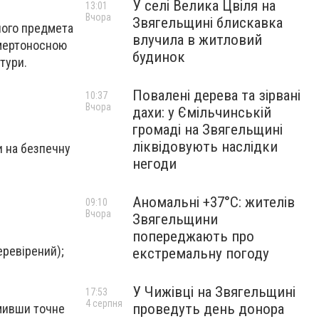
У селі Велика Цвіля на
13:01
Вчора
Звягельщині блискавка
ілого предмета
влучила в житловий
смертоносною
будинок
тури.
Повалені дерева та зірвані
10:37
Вчора
дахи: у Ємільчинській
громаді на Звягельщині
ліквідовують наслідки
и на безпечну
негоди
Аномальні +37°C: жителів
09:10
Вчора
Звягельщини
попереджають про
еревірений);
екстремальну погоду
У Чижівці на Звягельщині
17:53
4 серпня
проведуть день донора
омивши точне