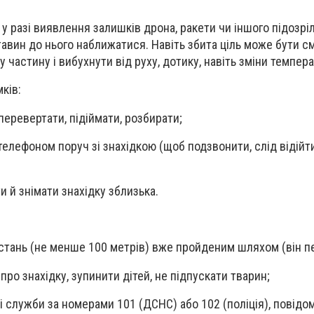
 у разі виявлення залишків дрона, ракети чи іншого підозр
авин до нього наближатися. Навіть збита ціль може бути 
 частину і вибухнути від руху, дотику, навіть зміни темпера
ків:
 перевертати, підіймати, розбирати;
телефоном поруч зі знахідкою (щоб подзвонити, слід відійт
 й знімати знахідку зблизька.
ідстань (не менше 100 метрів) вже пройденим шляхом (він п
ро знахідку, зупинити дітей, не підпускати тварин;
ні служби за номерами 101 (ДСНС) або 102 (поліція), повід