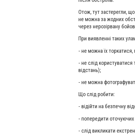
Отож, тут застерегли, що
не можна за жодних обст
через нерозірвану бойову
При виявленні таких улам
- не можна їх торкатися,
- не слід користуватися 
відстань);
- не можна фотографувати
Що слід робити:
- відійти на безпечну в
- попередити оточуючих п
- слід викликати екстре