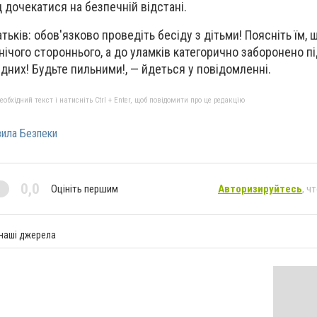
ід дочекатися на безпечній відстані.
ьків: обов'язково проведіть бесіду з дітьми! Поясніть їм, 
нічого стороннього, а до уламків категорично заборонено п
ідних! Будьте пильними!, — йдеться у повідомленні.
бхідний текст і натисніть Ctrl + Enter, щоб повідомити про це редакцію
ила Безпеки
0,0
Оцініть першим
Авторизируйтесь
, ч
 наші джерела