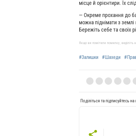
місце й орієнтири. Їх сл
— Окреме прохання до бат
можна піднімати з землі 
Бережіть себе та своїх р
Якщо ви помітили помилку, виділіть нео
#Залишки
#Шахеди
#Прав
Поділіться та підписуйтесь на