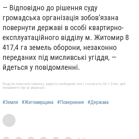
— Відповідно до рішення суду
громадська організація зобов’язана
повернути державі в особі квартирно-
експлуатаційного відділу м. Житомир 8
417,4 га земель оборони, незаконно
переданих під мисливські угіддя, —
йдеться у повідомленні.
Якщо ви помітили помилку, виділіть необхідний текст і натисніть Ctrl + Enter, щоб
повідомити про це редакцію
#Земля
#Житомирщина
#Повернення
#Держава