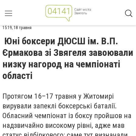
15:19, 18 травня
Юні боксери ДЮСШ ім. В.П.
Єрмакова зі Звягеля завоювали
низку нагород на чемпіонаті
області
Протягом 16–17 травня у Житомирі
вирували запеклі боксерські баталії.
Обласний чемпіонат із боксу пройшов на
надзвичайно високому рівні, адже мав
статус відбіркового: саме тут визначали