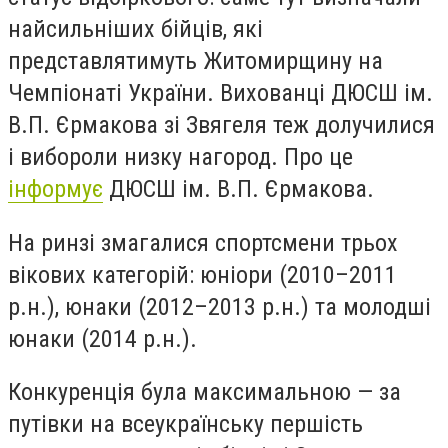
найсильніших бійців, які
представлятимуть Житомирщину на
Чемпіонаті України. Вихованці ДЮСШ ім.
В.П. Єрмакова зі Звягеля теж долучилися
і вибороли низку нагород. Про це
інформує
ДЮСШ ім. В.П. Єрмакова.
На ринзі змагалися спортсмени трьох
вікових категорій: юніори (2010–2011
р.н.), юнаки (2012–2013 р.н.) та молодші
юнаки (2014 р.н.).
Конкуренція була максимальною — за
путівки на всеукраїнську першість