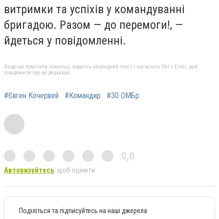
витримки та успіхів у командуванні
бригадою. Разом — до перемоги!, —
йдеться у повідомленні.
Якщо ви помітили помилку, виділіть необхідний текст і натисніть Ctrl + Enter, щоб
повідомити про це редакцію
#Євген Кочервей
#Командир
#30 ОМБр
0,0
Авторизуйтесь
, щоб оцінити
Поділіться та підписуйтесь на наші джерела