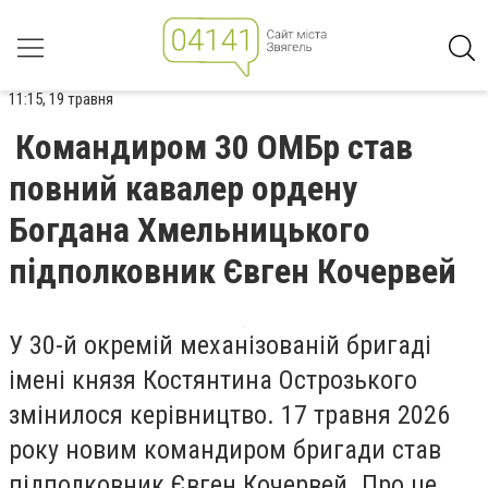
11:15, 19 травня
Командиром 30 ОМБр став
повний кавалер ордену
Богдана Хмельницького
підполковник Євген Кочервей
У 30-й окремій механізованій бригаді
імені князя Костянтина Острозького
змінилося керівництво. 17 травня 2026
року новим командиром бригади став
підполковник Євген Кочервей. Про це