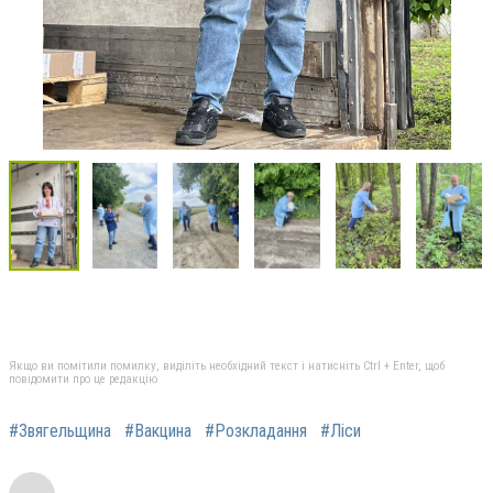
Якщо ви помітили помилку, виділіть необхідний текст і натисніть Ctrl + Enter, щоб
повідомити про це редакцію
#Звягельщина
#Вакцина
#Розкладання
#Ліси