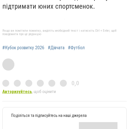
підтримати юних спортсменок.
Якщо ви помітили помилку, виділіть необхідний текст і натисніть Ctrl + Enter, щоб
повідомити про це редакцію
#Кубок розвитку 2026
#Дівчата
#Футбол
0,0
Авторизуйтесь
, щоб оцінити
Поділіться та підписуйтесь на наші джерела