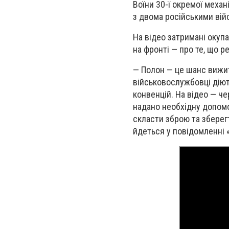
Воїни 30-ї окремої меха
з двома російськими вій
На відео затримані окупа
на фронті — про те, що 
— Полон — це шанс вижити
військовослужбовці діют
конвенцій. На відео — чер
надано необхідну допомо
скласти зброю та зберег
йдеться у повідомленні 