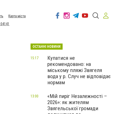
ть
Карта міста
 04141
ОСТАННІ НОВИНИ
Купатися не
15:17
рекомендовано: на
міському пляжі Звягеля
вода у р. Случ не відповідає
нормам
«Мій пиріг Незалежності –
13:00
2026»: як жителям
Звягельської громади