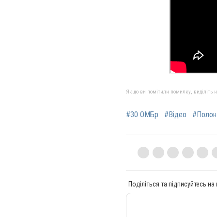
Якщо ви помітили помилку, виділіть нео
#30 ОМБр
#Відео
#Полон
Поділіться та підписуйтесь на