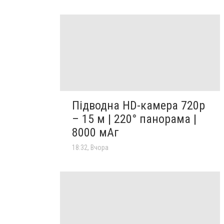
Підводна HD-камера 720p
– 15 м | 220° панорама |
8000 мАг
18:32, Вчора