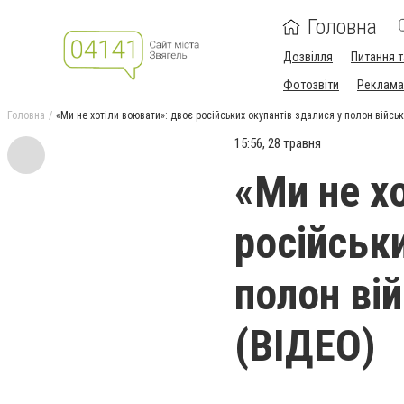
Головна
Дозвілля
Питання т
Фотозвіти
Реклама 
Головна
«Ми не хотіли воювати»: двоє російських окупантів здалися у полон війсь
15:56, 28 травня
«Ми не х
російськ
полон ві
(ВІДЕО)