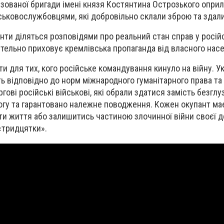
нізованої бригади імені князя Костянтина Острозького опр
ськовослужбовцями, які добровільно склали зброю та здали
нти діляться розповідями про реальний стан справ у російсь
ретельно приховує кремлівська пропаганда від власного нас
 для тих, кого російське командування кинуло на війну. Ук
ь відповідно до норм міжнародного гуманітарного права т
гові російські військові, які обрали здатися замість безглуз
гу та гарантовано належне поводження. Кожен окупант має
ти життя або залишитись частиною злочинної війни своєї 
«тридцятки».