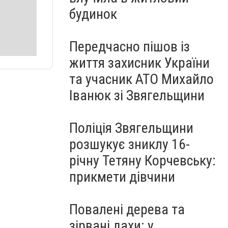
будинок
Передчасно пішов із
життя захисник України
та учасник АТО Михайло
Іванюк зі Звягельщини
Поліція Звягельщини
розшукує зниклу 16-
річну Тетяну Корчевську:
прикмети дівчини
Повалені дерева та
зірвані дахи: у