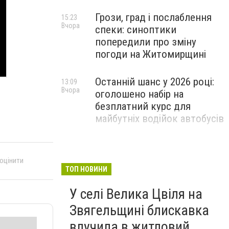
Грози, град і послаблення
15:23
Вчора
спеки: синоптики
попередили про зміну
погоди на Житомирщині
Останній шанс у 2026 році:
13:09
Вчора
оголошено набір на
безплатний курс для
майбутніх водійок автобусів
Звягельський забіг-2026:
11:08
Вчора
містян запрошують
 оцінити
випробувати свої сили на
ТОП НОВИНИ
спортивному святі
У селі Велика Цвіля на
Звягельщині блискавка
влучила в житловий