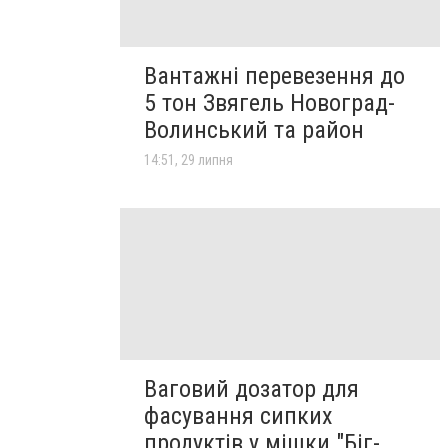
Вантажні перевезення до
5 тон Звягель Новоград-
Волинський та район
14:51, 29 липня
Ваговий дозатор для
фасування сипких
продуктів у мішки "Біг-