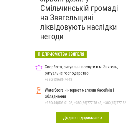
Ємільчинській громаді
на Звягельщині
ліквідовують наслідки
негоди
ПІДПРИЄМСТВА ЗВЯГЕЛЯ
Скорбота, ритуальні послуги в м. Звягель,
ритуальне господарство
+380(93)681-74-13
WaterStore - інтернет магазин басейнів і
обладнання
+380(44)502-01-02, +380(66)777-78-42, +380(67)777-82-19, +380(67)890-80-80, +380(73)890-80-80, +380(44)502-01-03
Додати підприємство