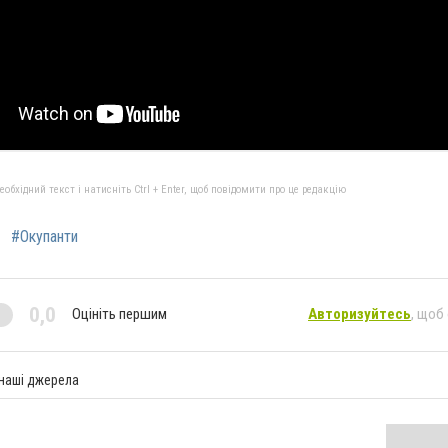
бхідний текст і натисніть Ctrl + Enter, щоб повідомити про це редакцію
#Окупанти
0,0
Оцініть першим
Авторизуйтесь
, щоб
 наші джерела