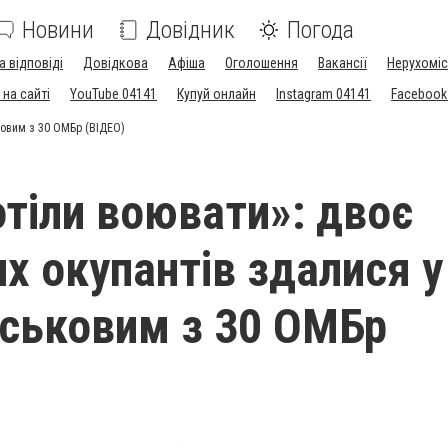
Новини
Довідник
Погода
а відповіді
Довідкова
Афіша
Оголошення
Вакансії
Нерухоміс
на сайті
YouTube 04141
Купуй онлайн
Instagram 04141
Facebook
ковим з 30 ОМБр (ВІДЕО)
отіли воювати»: двоє
их окупантів здалися у
йськовим з 30 ОМБр