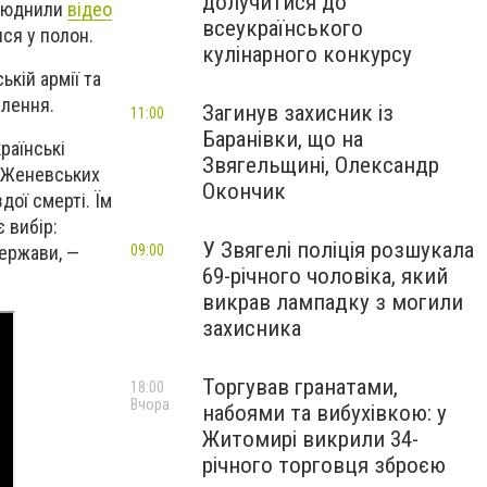
долучитися до
илюднили
відео
всеукраїнського
ся у полон.
кулінарного конкурсу
кій армії та
елення.
Загинув захисник із
11:00
Баранівки, що на
раїнські
Звягельщині, Олександр
а Женевських
Окончик
дої смерті. Їм
 вибір:
У Звягелі поліція розшукала
09:00
держави, —
69-річного чоловіка, який
викрав лампадку з могили
захисника
Торгував гранатами,
18:00
Вчора
набоями та вибухівкою: у
Житомирі викрили 34-
річного торговця зброєю