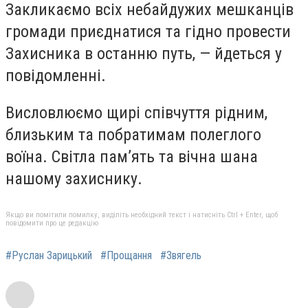
Закликаємо всіх небайдужих мешканців
громади приєднатися та гідно провести
Захисника в останню путь, — йдеться у
повідомленні.
Висловлюємо щирі співчуття рідним,
близьким та побратимам полеглого
воїна. Світла пам’ять та вічна шана
нашому захиснику.
Якщо ви помітили помилку, виділіть необхідний текст і натисніть Ctrl + Enter, щоб
повідомити про це редакцію
#Руслан Зарицький
#Прощання
#Звягель