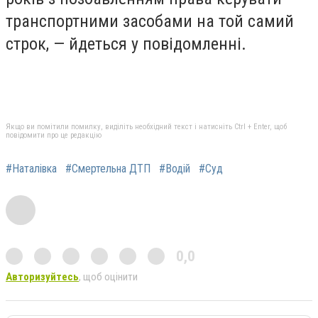
транспортними засобами на той самий
строк, — йдеться у повідомленні.
Якщо ви помітили помилку, виділіть необхідний текст і натисніть Ctrl + Enter, щоб
повідомити про це редакцію
#Наталівка
#Смертельна ДТП
#Водій
#Суд
0,0
Авторизуйтесь
, щоб оцінити