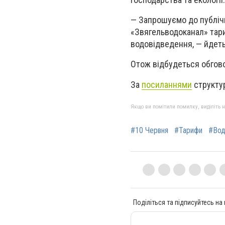
—
Запрошуємо до публіч
«Звягельводоканал» тари
водовідведення,
—
йдеть
Отож відбудеться обго
За
посиланнями
структур
Якщо ви помітили помилку, виділіть нео
#10 Червня
#Тарифи
#Вод
Поділіться та підписуйтесь на