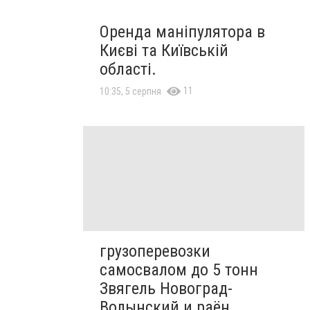
Оренда маніпулятора в
Києві та Київській
області.
11
10:35, 5 серпня
грузоперевозки
самосвалом до 5 тонн
Звягель Новоград-
Волынский и раён