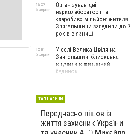
Організував дві
15:32
5 серпня
нарколабораторії та
«заробив» мільйон: жителя
Звягельщини засудили до 7
років в'язниці
У селі Велика Цвіля на
13:01
5 серпня
Звягельщині блискавка
влучила в житловий
будинок
ТОП НОВИНИ
Передчасно пішов із
життя захисник України
та учасник АТО Михайло