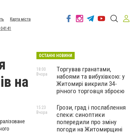
ть
Карта міста
 04141
ОСТАННІ НОВИНИ
я
Торгував гранатами,
18:00
Вчора
набоями та вибухівкою: у
ів на
Житомирі викрили 34-
річного торговця зброєю
Грози, град і послаблення
15:23
Вчора
спеки: синоптики
тралізоване
попередили про зміну
ного
погоди на Житомирщині