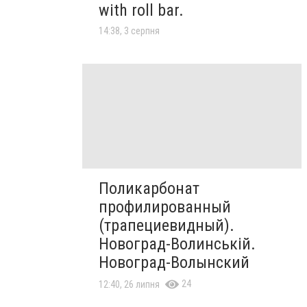
with roll bar.
14:38, 3 серпня
Поликарбонат
профилированный
(трапециевидный).
Новоград-Волинській.
Новоград-Волынский
24
12:40, 26 липня