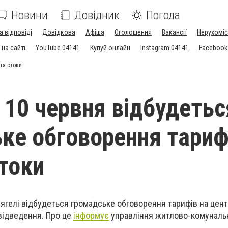
Новини
Довідник
Погода
а відповіді
Довідкова
Афіша
Оголошення
Вакансії
Нерухоміс
на сайті
YouTube 04141
Купуй онлайн
Instagram 04141
Facebook
та стоки
і 10 червня відбудетьс
ке обговорення тариф
стоки
Звягелі відбудеться громадське обговорення тарифів на цен
відведення. Про це
інформує
управління житлово-комуналь