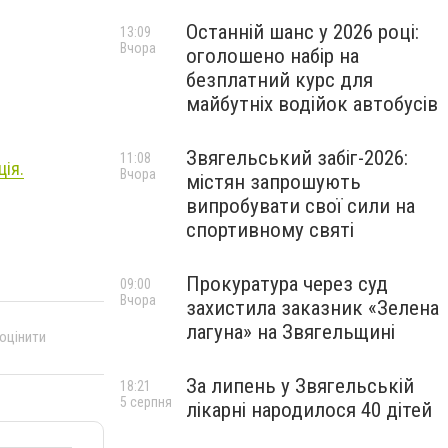
Останній шанс у 2026 році:
13:09
Вчора
оголошено набір на
безплатний курс для
майбутніх водійок автобусів
Звягельський забіг-2026:
11:08
ія.
Вчора
містян запрошують
випробувати свої сили на
спортивному святі
Прокуратура через суд
09:00
Вчора
захистила заказник «Зелена
лагуна» на Звягельщині
 оцінити
За липень у Звягельській
18:21
5 серпня
лікарні народилося 40 дітей