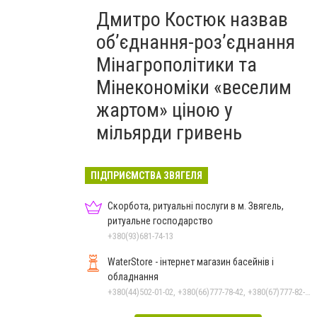
Дмитро Костюк назвав
об’єднання-роз’єднання
Мінагрополітики та
Мінекономіки «веселим
жартом» ціною у
мільярди гривень
ПІДПРИЄМСТВА ЗВЯГЕЛЯ
Скорбота, ритуальні послуги в м. Звягель,
ритуальне господарство
+380(93)681-74-13
WaterStore - інтернет магазин басейнів і
обладнання
+380(44)502-01-02, +380(66)777-78-42, +380(67)777-82-19, +380(67)890-80-80, +380(73)890-80-80, +380(44)502-01-03