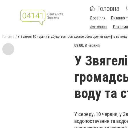
Головна
Дозвілля
Питання т
Фотозвіти
Реклама 
Головна
У Звягелі 10 червня відбудеться громадське обговорення тарифів на воду 
09:00, 8 червня
У Звягел
громадсь
воду та 
У середу, 10 червня, у 
водопостачання та водо
господарства та екології.