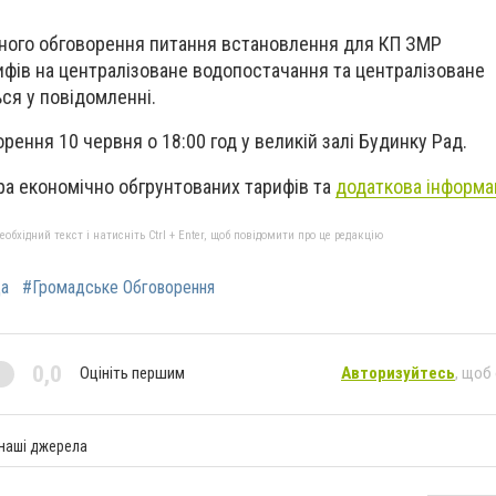
ного обговорення питання встановлення для КП ЗМР
фів на централізоване водопостачання та централізоване
ся у повідомленні.
ворення
10 червня о 18:00 год у великій залі Будинку Рад.
а економічно обгрунтованих тарифів та
додаткова інформац
бхідний текст і натисніть Ctrl + Enter, щоб повідомити про це редакцію
а
#Громадське Обговорення
0,0
Оцініть першим
Авторизуйтесь
, щоб
 наші джерела