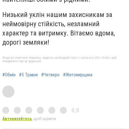
Низький уклін нашим захисникам за
неймовірну стійкість, незламний
характер та витримку. Вітаємо вдома,
дорогі земляки!
Якщо ви помітили помилку, виділіть необхідний текст і натисніть Ctrl + Enter, щоб
повідомити про це редакцію
#Обмін
#5 Травня
#Четверо
#Житомирщина
0,0
Авторизуйтесь
, щоб оцінити