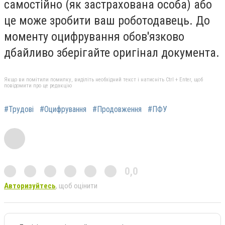
самостійно (як застрахована особа) або
це може зробити ваш роботодавець. До
моменту оцифрування обов'язково
дбайливо зберігайте оригінал документа.
Якщо ви помітили помилку, виділіть необхідний текст і натисніть Ctrl + Enter, щоб
повідомити про це редакцію
#Трудові
#Оцифрування
#Продовження
#ПФУ
0,0
Авторизуйтесь
, щоб оцінити