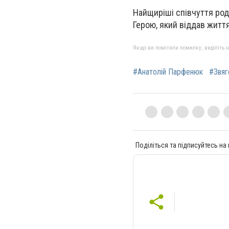
Найщиріші співчуття роди
Герою, який віддав житт
Якщо ви помітили помилку, виділіть нео
#Анатолій Парфенюк
#Звяг
Поділіться та підписуйтесь на