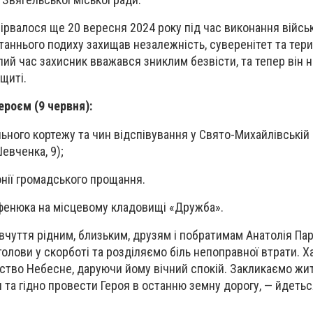
ірвалося ще 20 вересня 2024 року під час виконання війсь
станнього подиху захищав незалежність, суверенітет та тер
алий час захисник вважався зниклим безвісти, та тепер він
щиті.
ероєм (9 червня):
ьного кортежу та чин відспівування у Свято-Михайлівській
Шевченка, 9);
нії громадського прощання.
фенюка на місцевому кладовищі «Дружба».
чуття рідним, близьким, друзям і побратимам Анатолія Па
олови у скорботі та розділяємо біль непоправної втрати. Х
ство Небесне, даруючи йому вічний спокій. Закликаємо жи
та гідно провести Героя в останню земну дорогу, — йдетьс