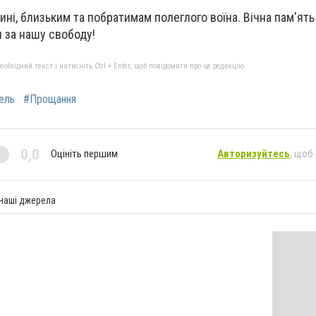
ні, близьким та побратимам полеглого воїна. Вічна пам'ять 
я за нашу свободу!
бхідний текст і натисніть Ctrl + Enter, щоб повідомити про це редакцію
ель
#Прощання
0,0
Оцініть першим
Авторизуйтесь
, щоб
 наші джерела