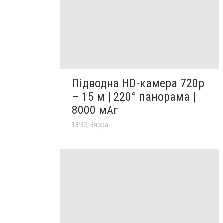
Підводна HD-камера 720p
– 15 м | 220° панорама |
8000 мАг
18:32, Вчора