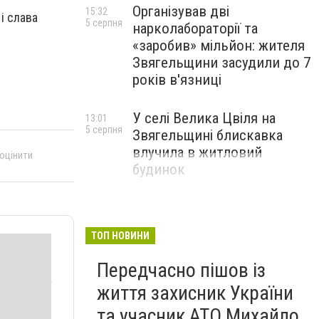
Організував дві
15:32
і слава
5 серпня
нарколабораторії та
«заробив» мільйон: жителя
Звягельщини засудили до 7
років в'язниці
У селі Велика Цвіля на
13:01
5 серпня
Звягельщині блискавка
влучила в житловий
 оцінити
будинок
ТОП НОВИНИ
Передчасно пішов із
життя захисник України
та учасник АТО Михайло