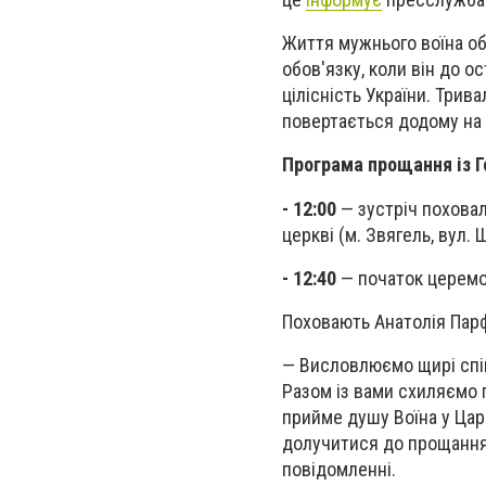
Життя мужнього воїна об
обов'язку, коли він до о
цілісність України. Трив
повертається додому на 
Програма прощання із Г
- 12:00
— зустріч поховал
церкві (м. Звягель, вул. 
- 12:40
— початок церемо
Поховають Анатолія Пар
— Висловлюємо щирі спів
Разом із вами схиляємо г
прийме душу Воїна у Цар
долучитися до прощання 
повідомленні.