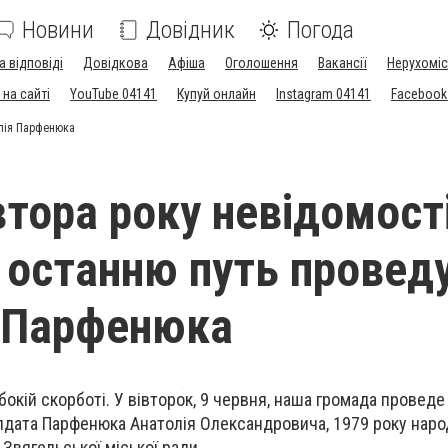
Новини
Довідник
Погода
а відповіді
Довідкова
Афіша
Оголошення
Вакансії
Нерухоміс
на сайті
YouTube 04141
Купуй онлайн
Instagram 04141
Facebook
олія Парфенюка
тора року невідомості
в останню путь провед
 Парфенюка
бокій скорботі. У вівторок, 9 червня, наша громада проведе
лдата Парфенюка Анатолія Олександровича, 1979 року нар
Звягельської міської ради.