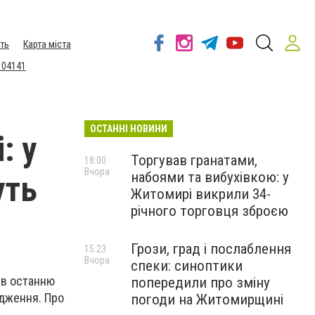
ть
Карта міста
 04141
ОСТАННІ НОВИНИ
: у
Торгував гранатами,
18:00
Вчора
набоями та вибухівкою: у
уть
Житомирі викрили 34-
річного торговця зброєю
Грози, град і послаблення
15:23
Вчора
спеки: синоптики
 в останню
попередили про зміну
одження. Про
погоди на Житомирщині