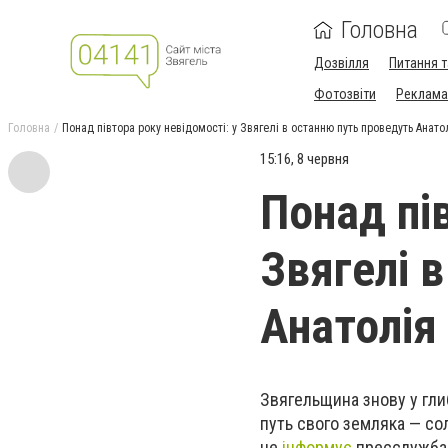
Головна
Дозвілля
Питання т
Фотозвіти
Реклама 
Головна
Понад півтора року невідомості: у Звягелі в останню путь проведуть Анат
15:16, 8 червня
Понад пів
Звягелі 
Анатолія
Звягельщина знову у гли
путь свого земляка — со
це
інформує
пресслужба 