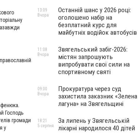
Останній шанс у 2026 році:
13:09
кового
Вчора
оголошено набір на
иторіальну
безплатний курс для
 назавжди
майбутніх водійок автобусів
Звягельський забіг-2026:
11:08
Вчора
містян запрошують
 православній
випробувати свої сили на
спортивному святі
Прокуратура через суд
09:00
Вчора
захистила заказник «Зелена
лагуна» на Звягельщині
рфенюка.
ай Господь
За липень у Звягельській
телів громади
18:21
5 серпня
лікарні народилося 40 дітей
я у