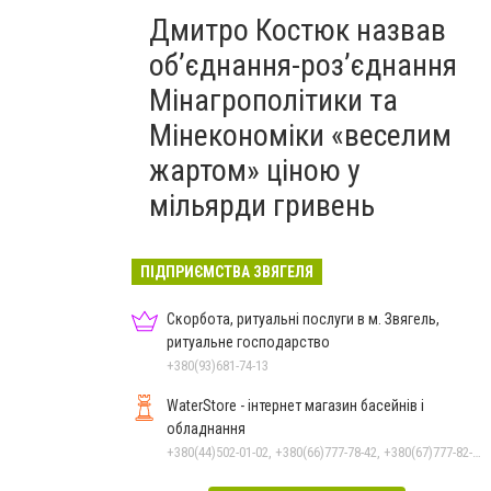
Дмитро Костюк назвав
об’єднання-роз’єднання
Мінагрополітики та
Мінекономіки «веселим
жартом» ціною у
мільярди гривень
ПІДПРИЄМСТВА ЗВЯГЕЛЯ
Скорбота, ритуальні послуги в м. Звягель,
ритуальне господарство
+380(93)681-74-13
WaterStore - інтернет магазин басейнів і
обладнання
+380(44)502-01-02, +380(66)777-78-42, +380(67)777-82-19, +380(67)890-80-80, +380(73)890-80-80, +380(44)502-01-03