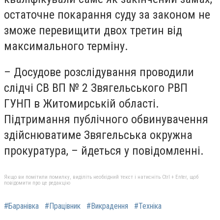
остаточне покарання суду за законом не
зможе перевищити двох третин від
максимального терміну.
– Досудове розслідування проводили
слідчі СВ ВП № 2 Звягельського РВП
ГУНП в Житомирській області.
Підтримання публічного обвинувачення
здійснюватиме Звягельська окружна
прокуратура, – йдеться у повідомленні.
Якщо ви помітили помилку, виділіть необхідний текст і натисніть Ctrl + Enter, щоб
повідомити про це редакцію
#Баранівка
#Працівник
#Викрадення
#Техніка