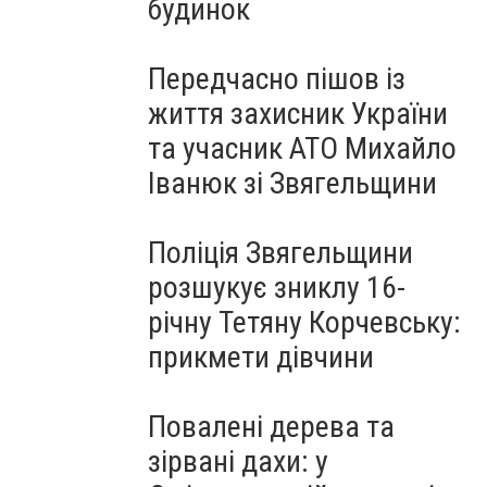
будинок
Передчасно пішов із
життя захисник України
та учасник АТО Михайло
Іванюк зі Звягельщини
Поліція Звягельщини
розшукує зниклу 16-
річну Тетяну Корчевську:
прикмети дівчини
Повалені дерева та
зірвані дахи: у