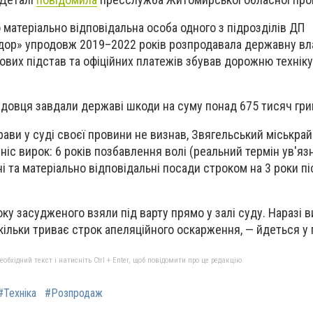
 матеріально відповідальна особа одного з підрозділів ДП
ор» упродовж 2019–2022 років розпродавала державну вла
ових підстав та офіційних платежів збував дорожню техніку
довця завдали державі шкоди на суму понад 675 тисяч гри
рави у суді своєї провини не визнав, Звягельський міськра
іс вирок: 6 років позбавлення волі (реальний термін ув'яз
і та матеріально відповідальні посади строком на 3 роки пі
ку засудженого взяли під варту прямо у залі суду. Наразі 
скільки триває строк апеляційного оскарження, — йдеться у 
бхідний текст і натисніть Ctrl + Enter, щоб повідомити про це редакцію
#Техніка
#Розпродаж