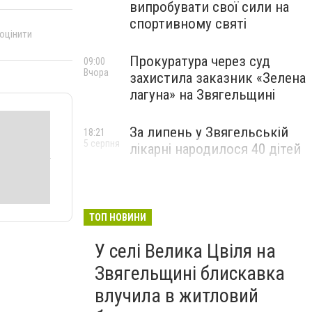
випробувати свої сили на
спортивному святі
 оцінити
Прокуратура через суд
09:00
Вчора
захистила заказник «Зелена
лагуна» на Звягельщині
За липень у Звягельській
18:21
5 серпня
лікарні народилося 40 дітей
ТОП НОВИНИ
У селі Велика Цвіля на
Звягельщині блискавка
влучила в житловий