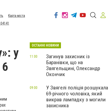
ть
Карта міста
 04141
ОСТАННІ НОВИНИ
»: у
Загинув захисник із
11:00
Баранівки, що на
 6
Звягельщині, Олександр
Окончик
У Звягелі поліція розшукала
09:00
69-річного чоловіка, який
нним
викрав лампадку з могили
рах
захисника
куратури.