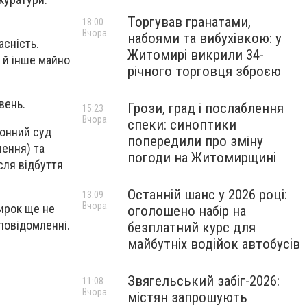
Торгував гранатами,
18:00
Вчора
набоями та вибухівкою: у
сність.
Житомирі викрили 34-
 й інше майно
річного торговця зброєю
вень.
Грози, град і послаблення
15:23
Вчора
спеки: синоптики
йонний суд
попередили про зміну
нення) та
погоди на Житомирщині
сля відбуття
Останній шанс у 2026 році:
13:09
Вчора
вирок ще не
оголошено набір на
повідомленні.
безплатний курс для
майбутніх водійок автобусів
Звягельський забіг-2026:
11:08
Вчора
містян запрошують