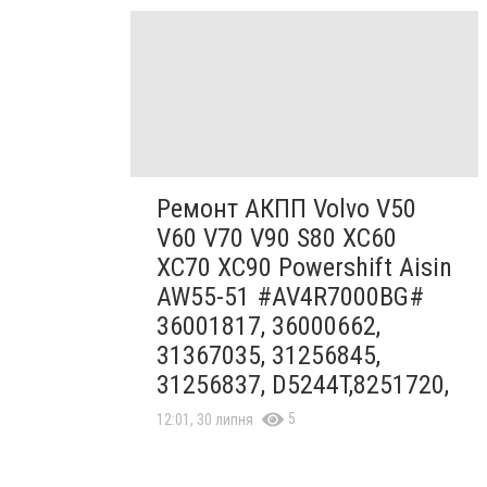
Ремонт АКПП Volvo V50
V60 V70 V90 S80 XC60
XC70 XC90 Powershift Aisin
AW55-51 #AV4R7000BG#
36001817, 36000662,
31367035, 31256845,
31256837, D5244T,8251720,
5
12:01, 30 липня