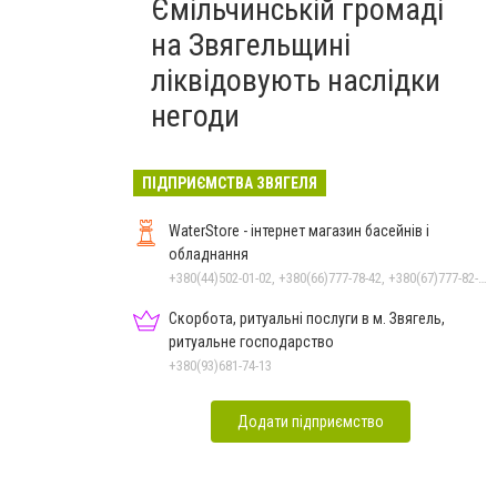
Ємільчинській громаді
на Звягельщині
ліквідовують наслідки
негоди
ПІДПРИЄМСТВА ЗВЯГЕЛЯ
WaterStore - інтернет магазин басейнів і
обладнання
+380(44)502-01-02, +380(66)777-78-42, +380(67)777-82-19, +380(67)890-80-80, +380(73)890-80-80, +380(44)502-01-03
Скорбота, ритуальні послуги в м. Звягель,
ритуальне господарство
+380(93)681-74-13
Додати підприємство