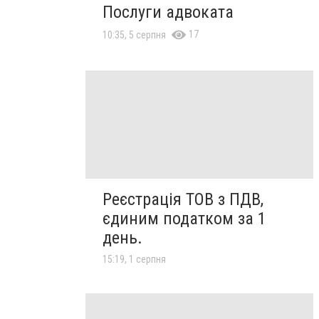
Послуги адвоката
17
10:35, 5 серпня
Реєстрація ТОВ з ПДВ,
єдиним податком за 1
день.
15:19, 1 серпня