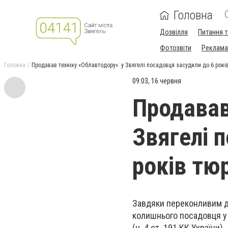
Головна
Дозвілля
Питання т
Фотозвіти
Реклама 
Головна
Продавав техніку «Облавтодору»: у Звягелі посадовця засудили до 6 рокі
09:03, 16 червня
Продавав
Звягелі 
років тю
Завдяки переконливим д
колишнього посадовця у
(ч. 4 ст. 191 КК України)