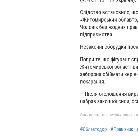
Слідство встановило, що
«Житомирський облавтод
Чоловік без жодних прав
підприємства.
Незаконні оборудки поса
Попри те, що фігурант сп
Житомирської області вин
заборона обіймати керівн
покарання.
— Після оголошення виро
набрав законної сили, о
Якщо ви помітили помилку, виділіть нео
#Облавтодор
#Працівник