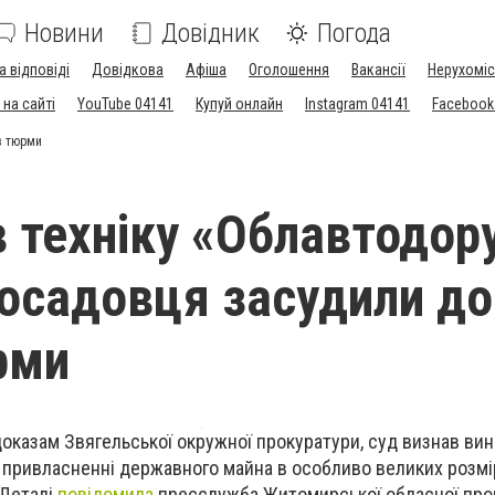
Новини
Довідник
Погода
а відповіді
Довідкова
Афіша
Оголошення
Вакансії
Нерухоміс
на сайті
YouTube 04141
Купуй онлайн
Instagram 04141
Facebook
в тюрми
 техніку «Облавтодору
посадовця засудили до
рми
оказам Звягельської окружної прокуратури, суд визнав ви
 привласненні державного майна в особливо великих розмі
. Деталі
повідомила
пресслужба Житомирської обласної про