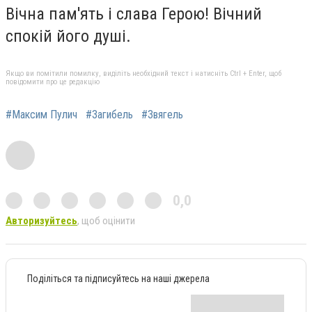
Вічна пам'ять і слава Герою! Вічний
спокій його душі.
Якщо ви помітили помилку, виділіть необхідний текст і натисніть Ctrl + Enter, щоб
повідомити про це редакцію
#Максим Пулич
#Загибель
#Звягель
0,0
Авторизуйтесь
, щоб оцінити
Поділіться та підписуйтесь на наші джерела