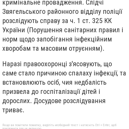
кримінальне провадження. Слідчі
Звягельського районного відділу поліції
розслідують справу за ч. 1 ст. 325 КК
України (Порушення санітарних правил і
норм щодо запобігання інфекційним
хворобам та масовим отруєнням).
Наразі правоохоронці з'ясовують, що
саме стало причиною спалаху інфекції, та
встановлюють осіб, чия недбалість
призвела до госпіталізації дітей і
дорослих. Досудове розслідування
триває.
Якщо ви помітили помилку, виділіть необхідний текст і натисніть Ctrl + Enter, щоб
повідомити про це редакцію