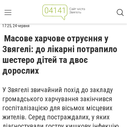
17:25, 24 червня
Масове харчове отруєння у
Звягелі: до лікарні потрапило
шестеро дітей та двоє
дорослих
У Звягелі звичайний похід до закладу
громадського харчування закінчився
госпіталізацією для вісьмох місцевих
жителів. Серед постраждалих, у яких
діагностували гостру кишкову інфекцію,