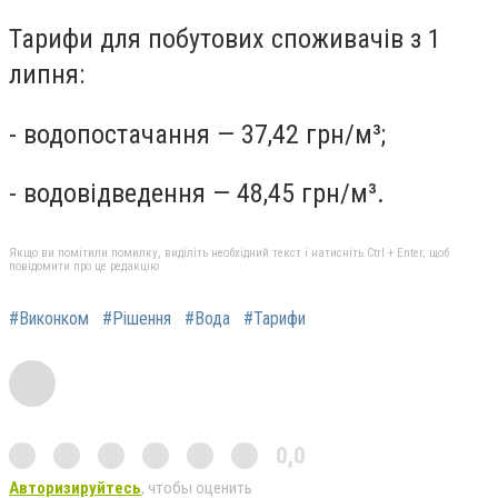
Тарифи для побутових споживачів з 1
липня:
- водопостачання — 37,42 грн/м³;
- водовідведення — 48,45 грн/м³.
Якщо ви помітили помилку, виділіть необхідний текст і натисніть Ctrl + Enter, щоб
повідомити про це редакцію
#Виконком
#Рішення
#Вода
#Тарифи
0,0
Авторизируйтесь
, чтобы оценить