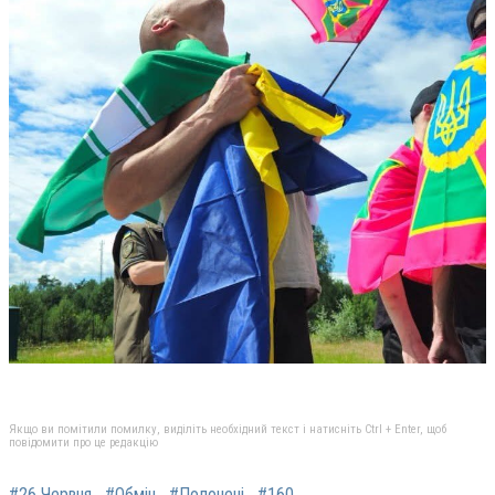
Якщо ви помітили помилку, виділіть необхідний текст і натисніть Ctrl + Enter, щоб
повідомити про це редакцію
#26 Червня
#Обмін
#Полонені
#160