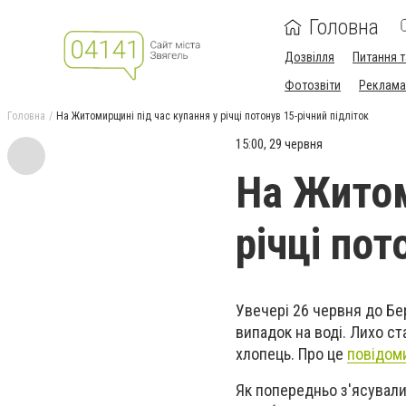
Головна
Дозвілля
Питання т
Фотозвіти
Реклама 
Головна
На Житомирщині під час купання у річці потонув 15-річний підліток
15:00, 29 червня
На Житом
річці пот
Увечері 26 червня до Бе
випадок на воді. Лихо ст
хлопець. Про це
повідом
Як попередньо з'ясували