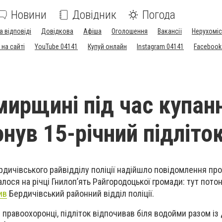
Новини
Довідник
Погода
а відповіді
Довідкова
Афіша
Оголошення
Вакансії
Нерухоміс
на сайті
YouTube 04141
Купуй онлайн
Instagram 04141
Facebook
ирщині під час купанн
онув 15-річний підліто
рдичівського райвідділу поліції надійшло повідомлення пр
алося на річці Гнилоп’ять Райгородоцької громади: тут пото
ив
Бердичівський районний відділ поліції.
 правоохоронці, підліток відпочивав біля водойми разом із 