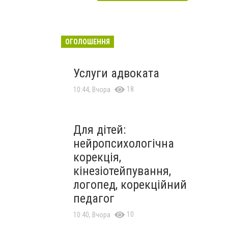
ОГОЛОШЕННЯ
Услуги адвоката
18
10:44, Вчора
Для дітей:
нейропсихологічна
корекція,
кінезіотейпування,
логопед, корекційний
педагог
10
10:40, Вчора