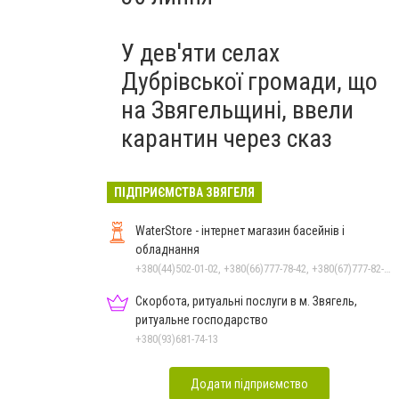
У дев'яти селах
Дубрівської громади, що
на Звягельщині, ввели
карантин через сказ
ПІДПРИЄМСТВА ЗВЯГЕЛЯ
WaterStore - інтернет магазин басейнів і
обладнання
+380(44)502-01-02, +380(66)777-78-42, +380(67)777-82-19, +380(67)890-80-80, +380(73)890-80-80, +380(44)502-01-03
Скорбота, ритуальні послуги в м. Звягель,
ритуальне господарство
+380(93)681-74-13
Додати підприємство