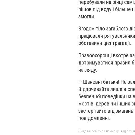
перебували на річці самі
пішов під воду і більше 
змогли.
Згодом тіло загиблого ді
працювали рятувальники т
обставини цієї трагедії.
Правоохоронці вкотре з
дотримуватися правил бе
нагляду.
— Шановні батьки! Не зал
Відпочивайте лише в спе
безпечної поведінки на в
мостів, дерев чи інших 
застерігайте від змагань
повідомленні.
Якщо ви помітили помилку, виділіть нео