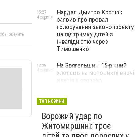
Нардеп Дмитро Костюк
15:27
4 серпня
заявив про провал
голосування законопроєкту
на підтримку дітей з
тобы оценить
інвалідністю через
Тимошенко
На Звягельщині 15-річний
12:38
4 серпня
хлопець на мотоциклі вночі
влетів у огорожу
ТОП НОВИНИ
Ворожий удар по
Житомирщині: троє
дітей та двоє дорослих у