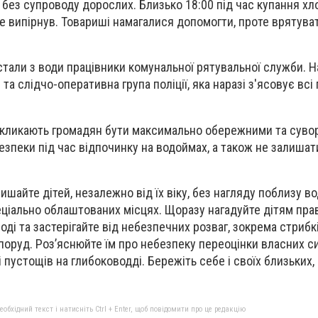
, без супроводу дорослих. Близько 18:00 під час купання х
не випірнув. Товариші намагалися допомогти, проте врятува
стали з води працівники комунальної рятувальної служби. На
а слідчо-оперативна група поліції, яка наразі з'ясовує всі
акликають громадян бути максимально обережними та суво
зпеки під час відпочинку на водоймах, а також не залишати
ишайте дітей, незалежно від їх віку, без нагляду поблизу в
ціально облаштованих місцях. Щоразу нагадуйте дітям пра
оді та застерігайте від небезпечних розваг, зокрема стрибкі
споруд. Роз’яснюйте їм про небезпеку переоцінки власних си
 і пустощів на глибоководді. Бережіть себе і своїх близьких
бхідний текст і натисніть Ctrl + Enter, щоб повідомити про це редакцію