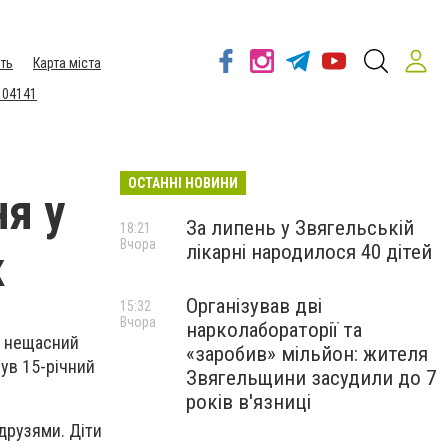
ть
Карта міста
 04141
ОСТАННІ НОВИНИ
я у
За липень у Звягельській
18:21
Вчора
лікарні народилося 40 дітей
к
Організував дві
15:32
Вчора
нарколабораторії та
о нещасний
«заробив» мільйон: жителя
нув 15-річний
Звягельщини засудили до 7
років в'язниці
друзями. Діти