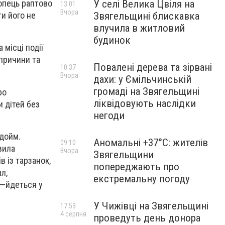
У селі Велика Цвіля на
лопець раптово
13:01
Вчора
Звягельщині блискавка
ти його не
влучила в житловий
будинок
 місці події
 причини та
Повалені дерева та зірвані
10:37
Вчора
дахи: у Ємільчинській
громаді на Звягельщині
ро
ліквідовують наслідки
 дітей без
негоди
одойм.
Аномальні +37°C: жителів
09:10
вила
Вчора
Звягельщини
в із тарзанок,
попереджають про
л,
екстремальну погоду
, —йдеться у
У Чижівці на Звягельщині
17:53
4 серпня
проведуть день донора