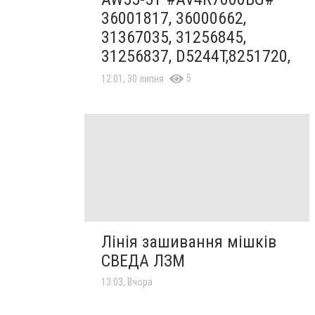
36001817, 36000662,
31367035, 31256845,
31256837, D5244T,8251720,
5
12:01, 30 липня
Лінія зашивання мішків
СВЕДА ЛЗМ
13:03, Вчора