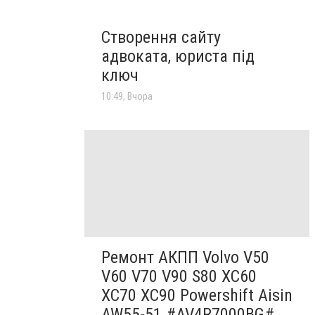
Створення сайту
адвоката, юриста під
ключ
10:49, Вчора
Ремонт АКПП Volvo V50
V60 V70 V90 S80 XC60
XC70 XC90 Powershift Aisin
AW55-51 #AV4R7000BG#