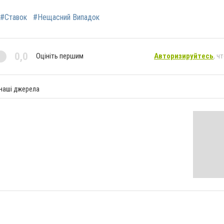
#Ставок
#Нещасний Випадок
0,0
Оцініть першим
Авторизируйтесь
, ч
 наші джерела