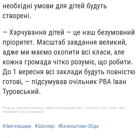
необхідні умови для дітей будуть
створені.
— Харчування дітей — це наш безумовний
пріоритет. Масштаб завдання великий,
адже ми маємо охопити всі класи, але
кожна громада чітко розуміє, що робити.
До 1 вересня всі заклади будуть повністю
готові, — підсумував очільник РВА Іван
Туровський.
Якщо ви помітили помилку, виділіть необхідний текст і натисніть Ctrl + Enter, щоб
повідомити про це редакцію
#Звягельщина
#Школярі
#Безкоштовні Обіди