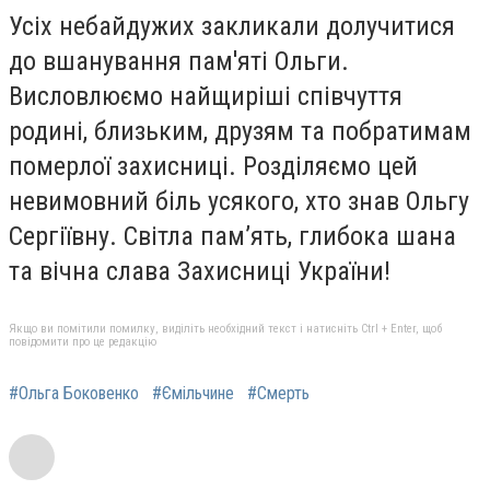
Усіх небайдужих закликали долучитися
до вшанування пам'яті Ольги.
Висловлюємо найщиріші співчуття
родині, близьким, друзям та побратимам
померлої захисниці. Розділяємо цей
невимовний біль усякого, хто знав Ольгу
Сергіївну.
Світла пам’ять, глибока шана
та вічна слава Захисниці України!
Якщо ви помітили помилку, виділіть необхідний текст і натисніть Ctrl + Enter, щоб
повідомити про це редакцію
#Ольга Боковенко
#Ємільчине
#Смерть