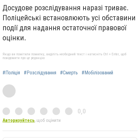
Досудове розслідування наразі триває.
Поліцейські встановлюють усі обставини
події для надання остаточної правової
оцінки.
Якщо ви помітили помилку, виділіть необхідний текст і натисніть Ctrl + Enter, щоб
повідомити про це редакцію
#Поліція
#Розслідування
#Смерть
#Мобілізований
0,0
Авторизуйтесь
, щоб оцінити