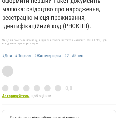
оформити перший пакет документів
малюка: свідоцтво про народження,
реєстрацію місця проживання,
ідентифікаційний код (РНОКПП).
Якщо ви помітили помилку, виділіть необхідний текст і натисніть Ctrl + Enter, щоб
повідомити про це редакцію
#Діти
#Півріччя
#Житомирщина
#2
#5 тис
0,0
Авторизуйтесь
, щоб оцінити
Поділіться та підписуйтесь на наші джерела