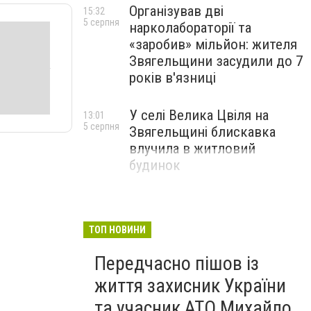
Організував дві
15:32
5 серпня
нарколабораторії та
«заробив» мільйон: жителя
Звягельщини засудили до 7
років в'язниці
У селі Велика Цвіля на
13:01
5 серпня
Звягельщині блискавка
влучила в житловий
будинок
ТОП НОВИНИ
Передчасно пішов із
життя захисник України
та учасник АТО Михайло