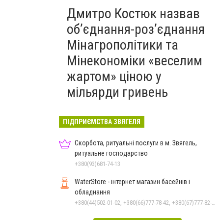
Дмитро Костюк назвав
об’єднання-роз’єднання
Мінагрополітики та
Мінекономіки «веселим
жартом» ціною у
мільярди гривень
ПІДПРИЄМСТВА ЗВЯГЕЛЯ
Скорбота, ритуальні послуги в м. Звягель,
ритуальне господарство
+380(93)681-74-13
WaterStore - інтернет магазин басейнів і
обладнання
+380(44)502-01-02, +380(66)777-78-42, +380(67)777-82-19, +380(67)890-80-80, +380(73)890-80-80, +380(44)502-01-03