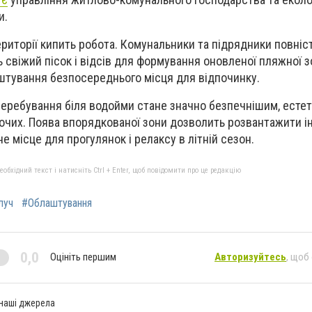
и.
ериторії кипить робота. Комунальники та підрядники повні
ь свіжий пісок і відсів для формування оновленої пляжної з
штування безпосереднього місця для відпочинку.
перебування біля водойми стане значно безпечнішим, есте
очих. Поява впорядкованої зони дозволить розвантажити інш
 місце для прогулянок і релаксу в літній сезон.
бхідний текст і натисніть Ctrl + Enter, щоб повідомити про це редакцію
луч
#Облаштування
0,0
Оцініть першим
Авторизуйтесь
, щоб
 наші джерела