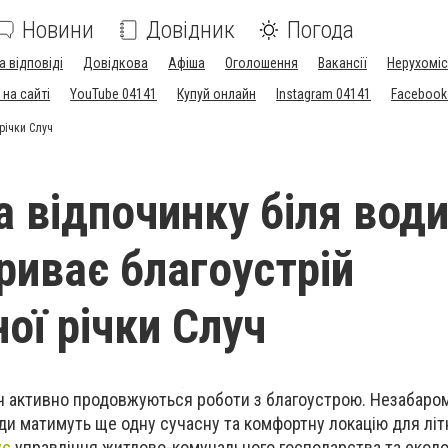
Новини
Довідник
Погода
а відповіді
Довідкова
Афіша
Оголошення
Вакансії
Нерухоміс
на сайті
YouTube 04141
Купуй онлайн
Instagram 04141
Facebook
річки Случ
 відпочинку біля води
риває благоустрій
ої річки Случ
ч активно продовжуються роботи з благоустрою. Незабаро
ади матимуть ще одну сучасну та комфортну локацію для літ
ує
управління житлово-комунального господарства та еколог