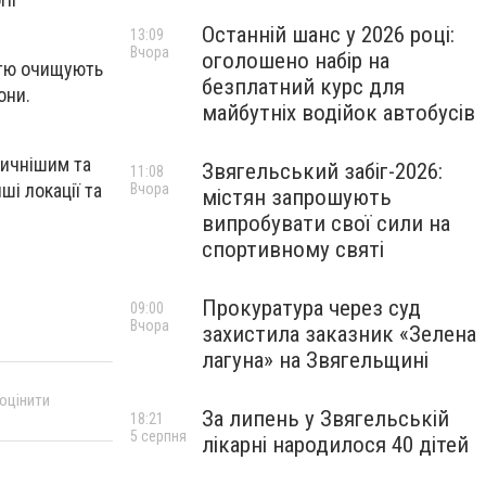
Останній шанс у 2026 році:
13:09
Вчора
оголошено набір на
стю очищують
безплатний курс для
они.
майбутніх водійок автобусів
тичнішим та
Звягельський забіг-2026:
11:08
і локації та
Вчора
містян запрошують
випробувати свої сили на
спортивному святі
Прокуратура через суд
09:00
Вчора
захистила заказник «Зелена
лагуна» на Звягельщині
 оцінити
За липень у Звягельській
18:21
5 серпня
лікарні народилося 40 дітей