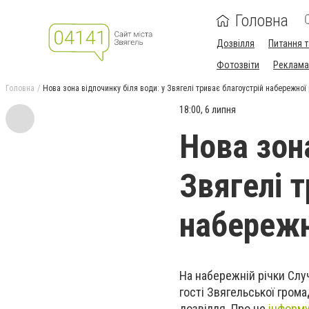
Головна
Дозвілля
Питання т
Фотозвіти
Реклама 
Головна
Нова зона відпочинку біля води: у Звягелі триває благоустрій набережної 
18:00, 6 липня
Нова зона
Звягелі т
набережн
На набережній річки Слу
гості Звягельської гром
дозвілля. Про це
інформ