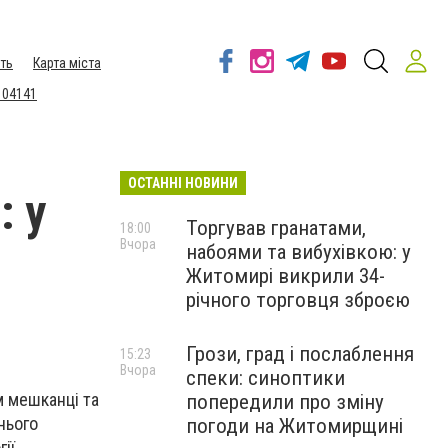
ть
Карта міста
 04141
ОСТАННІ НОВИНИ
: у
Торгував гранатами,
18:00
Вчора
набоями та вибухівкою: у
Житомирі викрили 34-
річного торговця зброєю
Грози, град і послаблення
15:23
Вчора
спеки: синоптики
м мешканці та
попередили про зміну
нього
погоди на Житомирщині
ії