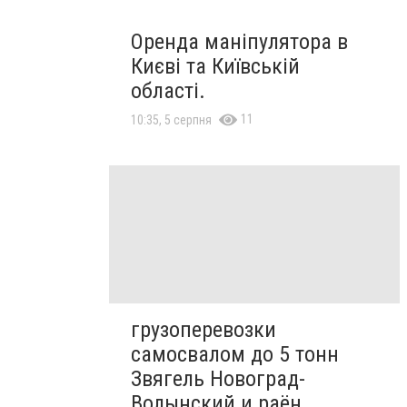
Оренда маніпулятора в
Києві та Київській
області.
11
10:35, 5 серпня
грузоперевозки
самосвалом до 5 тонн
Звягель Новоград-
Волынский и раён