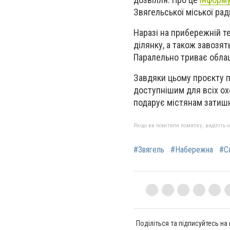
Звягельської міської рад
Наразі на прибережній т
ділянку, а також завозят
Паралельно триває обла
Завдяки цьому проєкту 
доступнішим для всіх ох
подарує містянам затишне
Якщо ви помітили помилку, виділіть нео
#Звягель
#Набережна
#С
Поділіться та підписуйтесь на