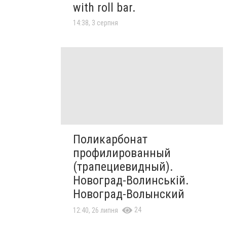
with roll bar.
14:38, 3 серпня
Поликарбонат
профилированный
(трапециевидный).
Новоград-Волинській.
Новоград-Волынский
24
12:40, 26 липня