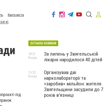
ть
Карта міста
 04141
ОСТАННІ НОВИНИ
мади
За липень у Звягельській
18:21
Вчора
лікарні народилося 40 дітей
Організував дві
15:32
Вчора
нарколабораторії та
«заробив» мільйон: жителя
Звягельщини засудили до 7
опроєкті під
років в'язниці
теранок
и.