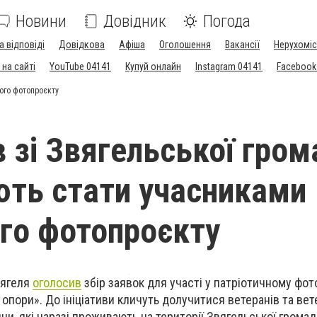
Новини
Довідник
Погода
а відповіді
Довідкова
Афіша
Оголошення
Вакансії
Нерухоміс
на сайті
YouTube 04141
Купуй онлайн
Instagram 04141
Facebook
ого фотопроєкту
в зі Звягельської гро
ть стати учасниками
го фотопроєкту
вягеля
оголосив
збір заявок для участі у патріотичному фот
 опори». До ініціативи кличуть долучитися ветеранів та ве
йни, які наразі проживають на території Звягельської громад