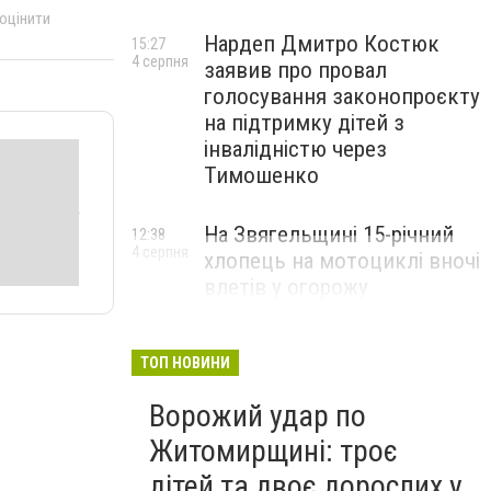
 оцінити
Нардеп Дмитро Костюк
15:27
4 серпня
заявив про провал
голосування законопроєкту
на підтримку дітей з
інвалідністю через
Тимошенко
На Звягельщині 15-річний
12:38
4 серпня
хлопець на мотоциклі вночі
влетів у огорожу
ТОП НОВИНИ
Ворожий удар по
Житомирщині: троє
дітей та двоє дорослих у