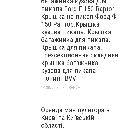
багажника кузова для
пикапа Ford F 150 Raptor.
Крышка на пикап Форд Ф
150 Раптор.Крышка
кузова пикапа. Крышка
багажника для пикапа.
Крышка для пикапа.
Трёхсекционная складная
крышка багажника
кузова для пикапа.
Тюнинг BVV
34
14:38, 3 серпня
Оренда маніпулятора в
Києві та Київській
області.