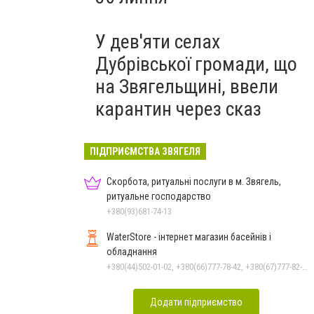
У дев'яти селах
Дубрівської громади, що
на Звягельщині, ввели
карантин через сказ
ПІДПРИЄМСТВА ЗВЯГЕЛЯ
Скорбота, ритуальні послуги в м. Звягель,
ритуальне господарство
+380(93)681-74-13
WaterStore - інтернет магазин басейнів і
обладнання
+380(44)502-01-02, +380(66)777-78-42, +380(67)777-82-19, +380(67)890-80-80, +380(73)890-80-80, +380(44)502-01-03
Додати підприємство