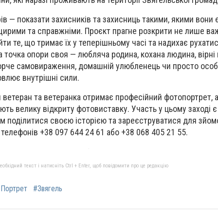
ів — показати захисників та захисниць такими, якими вони 
 щирими та справжніми. Проєкт прагне розкрити не лише в
айти те, що тримає їх у теперішньому часі та надихає рухатис
а точка опори своя — любляча родина, кохана людина, вірні
ворче самовираження, домашній улюбленець чи просто особ
овлює внутрішні сили.
 ветеран та ветеранка отримає професійний фотопортрет, а 
ють велику відкриту фотовиставку. Участь у цьому заході 
 поділитися своєю історією та зареєструватися для зйом
телефонів +38 097 644 24 61 або +38 068 405 21 55.
бхідний текст і натисніть Ctrl + Enter, щоб повідомити про це редакцію
Портрет
#Звягель