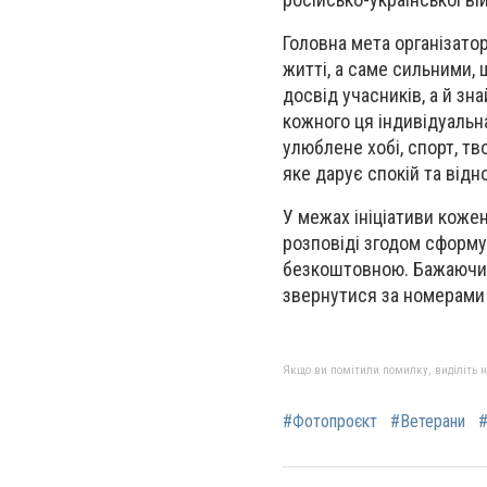
Головна мета організатор
житті, а саме сильними,
досвід учасників, а й зн
кожного ця індивідуальн
улюблене хобі, спорт, т
яке дарує спокій та відн
У межах ініціативи кожен
розповіді згодом сформу
безкоштовною. Бажаючим
звернутися за номерами 
Якщо ви помітили помилку, виділіть нео
#Фотопроєкт
#Ветерани
#