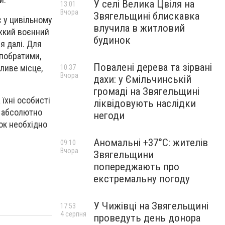
У селі Велика Цвіля на
13:01
Вчора
Звягельщині блискавка
є у цивільному
влучила в житловий
ажкий воєнний
будинок
я далі. Для
 побратими,
Повалені дерева та зірвані
ливе місце,
10:37
Вчора
дахи: у Ємільчинській
громаді на Звягельщині
їхні особисті
ліквідовують наслідки
є абсолютно
негоди
ок необхідно
Аномальні +37°C: жителів
09:10
Вчора
Звягельщини
попереджають про
екстремальну погоду
У Чижівці на Звягельщині
17:53
4 серпня
проведуть день донора