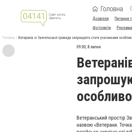
Головна
Дозвілля
Питання т
Фотозвіти
Реклама 
Головна
Ветеранів зі Звягельської громади запрошують стати учасниками особлив
09:00, 8 липня
Ветерані
запрошую
особливо
Ветеранський простір З
назвою «Ветерани. Точка
російсько-української ві