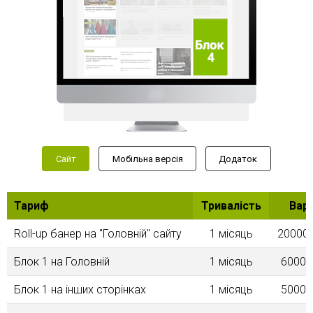
Сайт
Мобільна версія
Додаток
Тариф
Тривалість
Варт
Roll-up банер на "Головнiй" сайту
1 місяць
20000.
Блок 1 на Головнiй
1 місяць
6000.
Блок 1 на інших сторінках
1 місяць
5000.