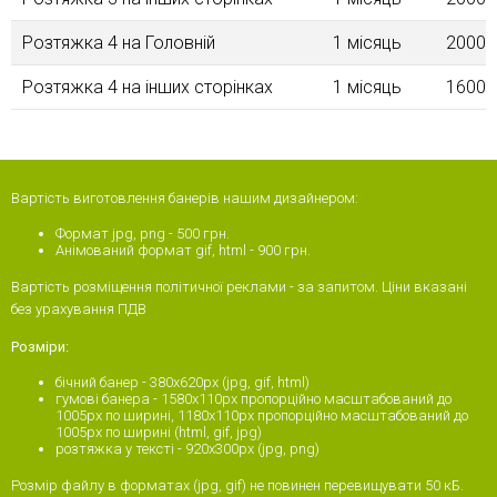
Розтяжка 4 на Головній
1 місяць
2000.
Розтяжка 4 на інших сторінках
1 місяць
1600.
Вартість виготовлення банерів нашим дизайнером:
Формат jpg, png - 500 грн.
Анімований формат gif, html - 900 грн.
Вартість розміщення політичної реклами - за запитом. Ціни вказані
без урахування ПДВ
Розміри:
бічний банер - 380x620px (jpg, gif, html)
гумові банера - 1580х110px пропорційно масштабований до
1005px по ширині, 1180х110px пропорційно масштабований до
1005px по ширині (html, gif, jpg)
розтяжка у тексті - 920х300рх (jpg, png)
Розмір файлу в форматах (jpg, gif) не повинен перевищувати 50 кБ.