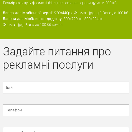
Розмір файлу в форматі (html) не повинен перевищувати 200 кБ.
Банер для Мобільної версії:
920x440px. Формат jpg, gif. Вага до 100 Кб.
Банери для Мобільного додатку:
800х720px і 800х224px.
Формат jpg. Вага до 100 Кб кожен.
Задайте питання про
рекламні послуги