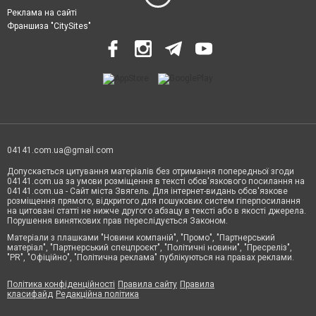
Реклама на сайті
Франшиза "CitySites"
04141.com.ua@gmail.com
Допускається цитування матеріалів без отримання попередньої згоди
04141.com.ua за умови розміщення в тексті обов'язкового посилання на
04141.com.ua - Сайт міста Звягель. Для інтернет-видань обов'язкове
розміщення прямого, відкритого для пошукових систем гіперпосилання
на цитовані статті не нижче другого абзацу в тексті або в якості джерела.
Порушення виняткових прав переслідується Законом.
Матеріали з плашками "Новини компаній", "Промо", "Партнерський
матеріал", "Партнерський спецпроєкт", "Політичні новини", "Пресреліз",
"PR", "Офіційно", "Політична реклама" публікуються на правах реклами.
Політика конфіденційності
Правила сайту
Правила
класифайд
Редакційна політика