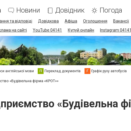
а
Новини
Довідник
Погода
ання та відповіді
Довідкова
Афіша
Оголошення
Вакансії
клама на сайті
YouTube 04141
Купуй онлайн
Instagram 0414
си англійської мови
П
Переклад документів
Г
Графік руху автобусів
ство «Будівельна фірма «КРОТ»»
дприємство «Будівельна ф