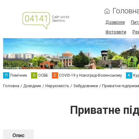
Головн
Дозвілля
Пит
Фотозвіти
Ре
П
Помічник
О
ОСББ
C
COVID-19 у Новограді-Волинському
К
Кур
Головна
Довідник
Нерухомість
Забудовники
Приватне підприєм
Приватне пі
Опис