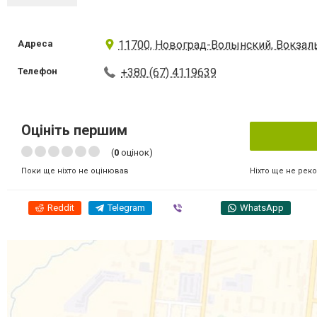
Адреса
11700, Новоград-Волынский, Вокзаль
Телефон
+380 (67) 4119639
Оцініть першим
(
0
оцінок)
Ніхто ще не рек
Поки ще ніхто не оцінював
Reddit
Telegram
Viber
WhatsApp