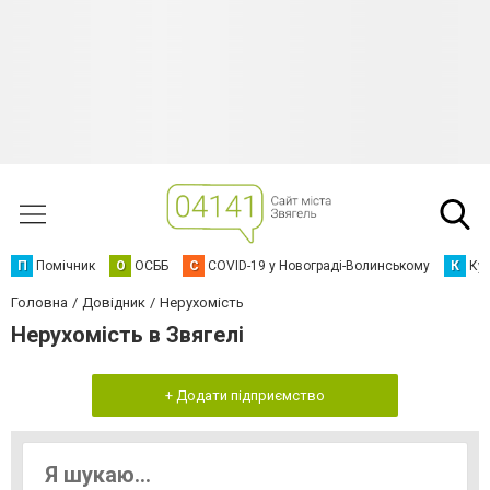
П
Помічник
О
ОСББ
C
COVID-19 у Новограді-Волинському
К
Кур
Головна
Довідник
Нерухомість
Нерухомість в Звягелі
+ Додати підприємство