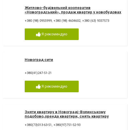
Житлово-будівельний кооператив
«Новоградський», продаж квартир у новобудовах
в Новограді-Волинському
+380 (98) 0955999
,
+380 (98) 4604602
,
+380 (63) 9337573
Я рекомендую
Новоград сити
+380(41)247-51-21
Я рекомендую
Зняти квартиру в Новограді-Волинському
подобово,оренда квартири, снять квартиру
Новоград
+380(73)013-63-51
,
+380(97)751-52-93