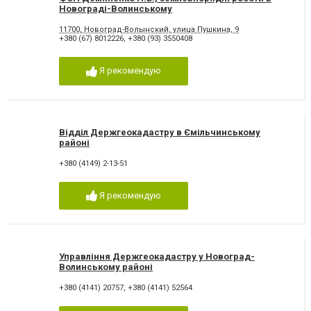
Новограді-Волинському
11700, Новоград-Волынский, улица Пушкина, 9
+380 (67) 8012226
,
+380 (93) 3550408
Я рекомендую
Відділ Держгеокадастру в Ємільчинському
районі
+380 (4149) 2-13-51
Я рекомендую
Управління Держгеокадастру у Новоград-
Волинському районі
+380 (4141) 20757
,
+380 (4141) 52564