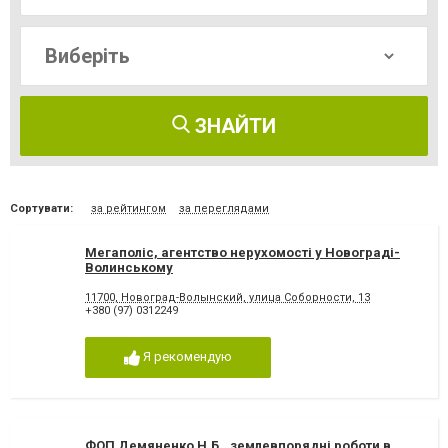
ЗНАЙТИ
Сортувати:
за рейтингом
за переглядами
Мегаполіс, агентство нерухомості у Новограді-
Волинському
11700, Новоград-Волынский, улица Соборности, 13
+380 (97) 0312249
Я рекомендую
ФОП Демяненко Н.Б., землевпорядні роботи в