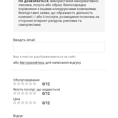
Не дозволяється:
використання ненормативної
лексики, погроз або образ; безпосереднє
порівняння з іншими конкуруючими компаніями;
безпідставні заяви, що ображають діяльність
компанії і / або її послуги; розміщення посилань на
сторонні інтернет-ресурси; реклама та
самореклама.
Введіть email:
Ваш e-mail не відображатиметься на сайті
або
Авторизуйтесь
для написання відгуку
Обслуговування
0/12
Якість послуг, що надаються
0/12
Ціна
0/12
Відгук: