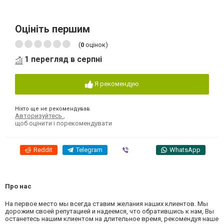
Оцініть першим
(
0
оцінок)
1 перегляд в серпні
Я рекомендую
Ніхто ще не рекомендував
Авторизуйтесь
,
щоб оцінити і порекомендувати
Reddit
Telegram
Viber
WhatsApp
Про нас
На первое место мы всегда ставим желания наших клиентов. Мы
дорожим своей репутацией и надеемся, что обратившись к нам, Вы
останетесь нашим клиентом на длительное время, рекомендуя наше