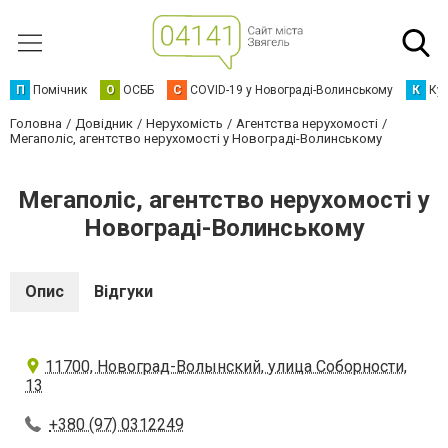
П
Помічник
О
ОСББ
C
COVID-19 у Новограді-Волинському
К
Кур
Головна
Довідник
Нерухомість
Агентства нерухомості
Мегаполіс, агентство нерухомості у Новограді-Волинському
Мегаполіс, агентство нерухомості у
Новограді-Волинському
Опис
Відгуки
11700, Новоград-Волынский, улица Соборности,
13
+380 (97) 0312249