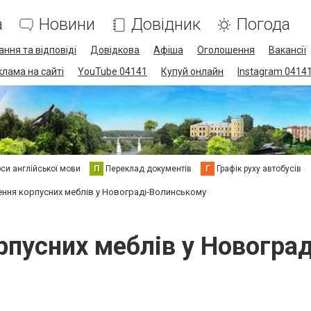
а
Новини
Довідник
Погода
ання та відповіді
Довідкова
Афіша
Оголошення
Вакансії
клама на сайті
YouTube 04141
Купуй онлайн
Instagram 0414
си англійської мови
П
Переклад документів
Г
Графік руху автобусів
ння корпусних меблів у Новограді-Волинському
рпусних меблів у Новогра