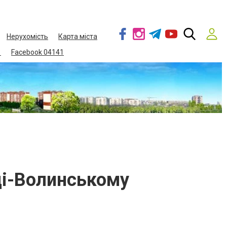
Нерухомість
Карта міста
1
Facebook 04141
ді-Волинському