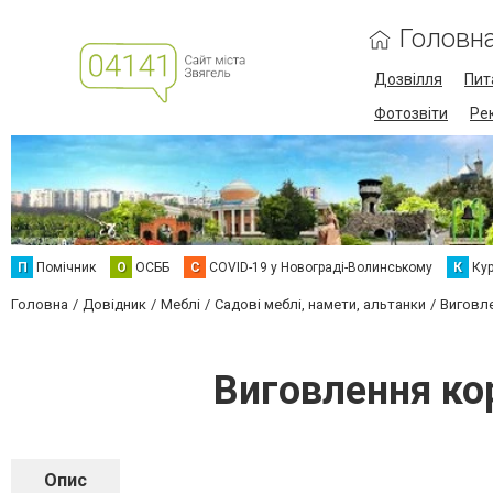
Головн
Дозвілля
Пит
Фотозвіти
Ре
П
Помічник
О
ОСББ
C
COVID-19 у Новограді-Волинському
К
Кур
Головна
Довідник
Меблі
Садові меблі, намети, альтанки
Виговле
Виговлення ко
Опис