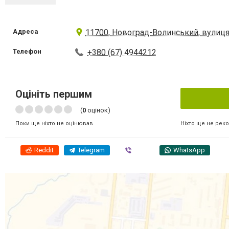
Адреса
11700, Новоград-Волинський, вулиця 
Телефон
+380 (67) 4944212
Оцініть першим
(
0
оцінок)
Ніхто ще не рек
Поки ще ніхто не оцінював
Reddit
Telegram
Viber
WhatsApp