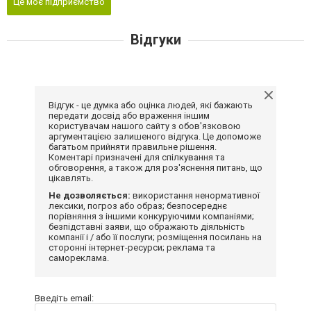
Це моє підприємство
Відгуки
Відгук - це думка або оцінка людей, які бажають
передати досвід або враження іншим
користувачам нашого сайту з обов'язковою
аргументацією залишеного відгука. Це допоможе
багатьом прийняти правильне рішення.
Коментарі призначені для спілкування та
обговорення, а також для роз'яснення питань, що
цікавлять.
Не дозволяється:
використання ненормативної
лексики, погроз або образ; безпосереднє
порівняння з іншими конкуруючими компаніями;
безпідставні заяви, що ображають діяльність
компанії і / або її послуги; розміщення посилань на
сторонні інтернет-ресурси; реклама та
самореклама.
Введіть email: