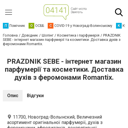
П
Помічник
О
ОСББ
C
COVID-19 у Новограді-Волинському
К
Кур
Головна
Довідник
Шопінг
Косметика і парфумерія
PRAZDNIK
SEBE - інтернет магазин парфумерії та косметики. Доставка духів з
феромонами Romantix.
PRAZDNIK SEBE - інтернет магазин
парфумерії та косметики. Доставка
духів з феромонами Romantix.
Опис
Відгуки
11700, Новоград-Волынский, Величезний
асортимент оригінальної парфумерії, духів з
феромонами, афродизіаків, декоративної