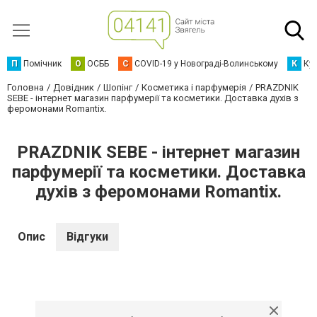
П
Помічник
О
ОСББ
C
COVID-19 у Новограді-Волинському
К
Кур
Головна
Довідник
Шопінг
Косметика і парфумерія
PRAZDNIK
SEBE - інтернет магазин парфумерії та косметики. Доставка духів з
феромонами Romantix.
PRAZDNIK SEBE - інтернет магазин
парфумерії та косметики. Доставка
духів з феромонами Romantix.
Опис
Відгуки